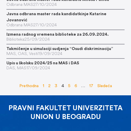
Odbrana MAS
27/10/2024
Javna odbrana master rada kandidatkinje Katarine
Jovanović
Odbrana MAS
27/10/2024
Izmena radnog vremena biblioteke za 26.09.2024.
Biblioteka
25/09/2024
Takmičenje u simulaciji sudjenja “Osudi diskriminaciju”
MAS
,
OAS
,
Vesti
19/09/2024
Upis u školsku 2024/25 na MAS i DAS
DAS
,
MAS
17/09/2024
Prethodna
1
2
3
4
5
6
…
17
Sledeća
PRAVNI FAKULTET UNIVERZITETA
UNION U BEOGRADU