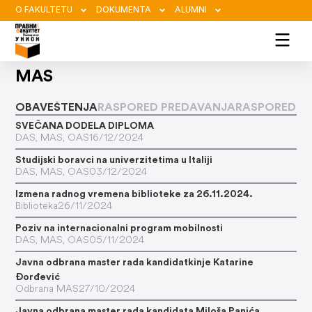
O FAKULTETU
DOKUMENTA
ALUMNI
MAS
OBAVEŠTENJA
RASPORED PREDAVANJA
RASPORED IS
SVEČANA DODELA DIPLOMA
DAS
,
MAS
,
OAS
16/12/2024
Studijski boravci na univerzitetima u Italiji
DAS
,
MAS
,
OAS
03/12/2024
Izmena radnog vremena biblioteke za 26.11.2024.
Biblioteka
26/11/2024
Poziv na internacionalni program mobilnosti
DAS
,
MAS
,
OAS
05/11/2024
Javna odbrana master rada kandidatkinje Katarine
Đorđević
Odbrana MAS
27/10/2024
Javna odbrana master rada kandidata Miloša Panića