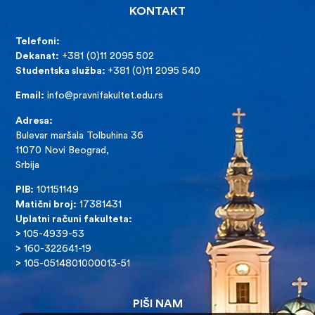
KONTAKT
Telefoni:
Dekanat:
+381 (0)11 2095 502
Studentska služba:
+381 (0)11 2095 540
Email:
info@pravnifakultet.edu.rs
Adresa:
Bulevar maršala Tolbuhina 36
11070 Novi Beograd,
Srbija
PIB:
101151149
Matični broj:
17381431
Uplatni računi fakulteta:
>
105-4939-53
>
160-322641-19
>
105-0514801000013-51
PIŠI NAM