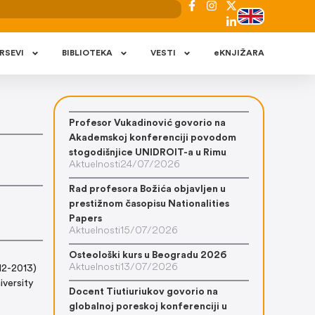
RSEVI
BIBLIOTEKA
VESTI
eKNJIŽARA
Profesor Vukadinović govorio na
Akademskoj konferenciji povodom
stogodišnjice UNIDROIT-a u Rimu
Aktuelnosti
24/07/2026
Rad profesora Božića objavljen u
prestižnom časopisu Nationalities
Papers
Aktuelnosti
15/07/2026
Osteološki kurs u Beogradu 2026
Aktuelnosti
13/07/2026
12-2013)
iversity
Docent Tiutiuriukov govorio na
globalnoj poreskoj konferenciji u