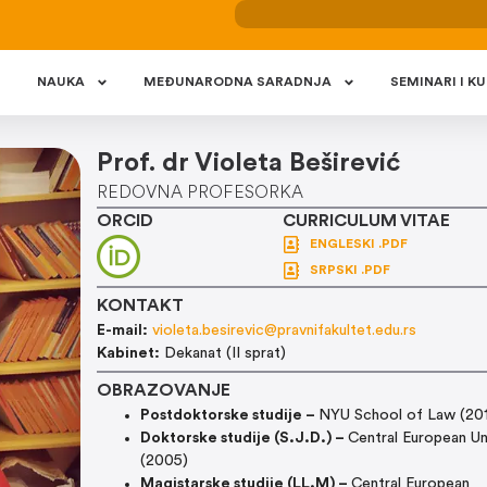
NAUKA
MEÐUNARODNA SARADNJA
SEMINARI I KU
Prof. dr Violeta Beširević
REDOVNA PROFESORKA
ORCID
CURRICULUM VITAE
ENGLESKI .PDF
SRPSKI .PDF
KONTAKT
E-mail:
violeta.besirevic@pravnifakultet.edu.rs
Kabinet:
Dekanat (II sprat)
OBRAZOVANJE
Postdoktorske studije –
NYU School of Law (20
Doktorske studije (S.J.D.) –
Central European Un
(2005)
Magistarske studije (LL.M) –
Central European