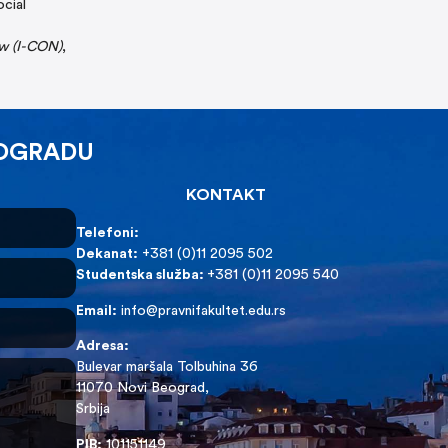
ocial
aw (I-CON)
,
EOGRADU
KONTAKT
Telefoni:
Dekanat:
+381 (0)11 2095 502
Studentska služba:
+381 (0)11 2095 540
Email:
info@pravnifakultet.edu.rs
Adresa:
Bulevar maršala Tolbuhina 36
11070 Novi Beograd,
Srbija
PIB:
101151149