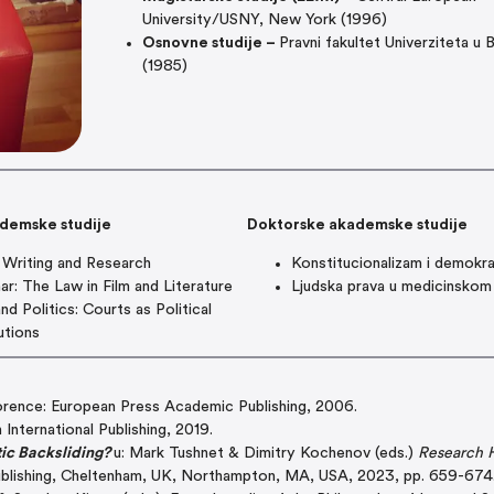
University/USNY, New York (1996)
Osnovne studije –
Pravni fakultet Univerziteta u
(1985)
demske studije
Doktorske akademske studije
 Writing and Research
Konstitucionalizam i demokra
ar: The Law in Film and Literature
Ljudska prava u medicinskom
nd Politics: Courts as Political
utions
orence: European Press Academic Publishing, 2006.
n International Publishing, 2019.
ic Backsliding?
u: Mark Tushnet & Dimitry Kochenov (eds.)
Research 
ublishing, Cheltenham, UK, Northampton, MA, USA, 2023, pp. 659-674