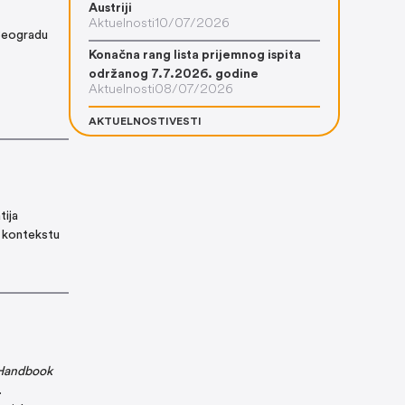
Austriji
Aktuelnosti
10/07/2026
 Beogradu
Konačna rang lista prijemnog ispita
održanog 7.7.2026. godine
Aktuelnosti
08/07/2026
AKTUELNOSTI
VESTI
tija
 kontekstu
Handbook
.