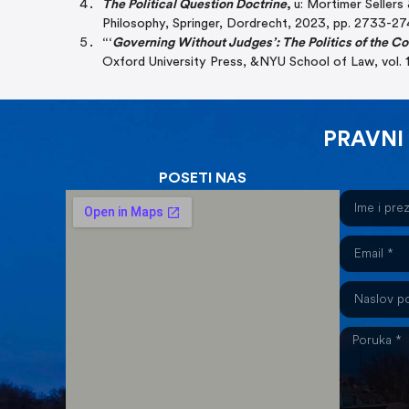
The Political Question Doctrine
,
u: Mortimer Sellers
Philosophy, Springer, Dordrecht, 2023, pp. 2733-27
“‘
Governing Without Judges’: The Politics of the Con
Oxford University Press, &NYU School of Law, vol. 1
PRAVNI
POSETI NAS