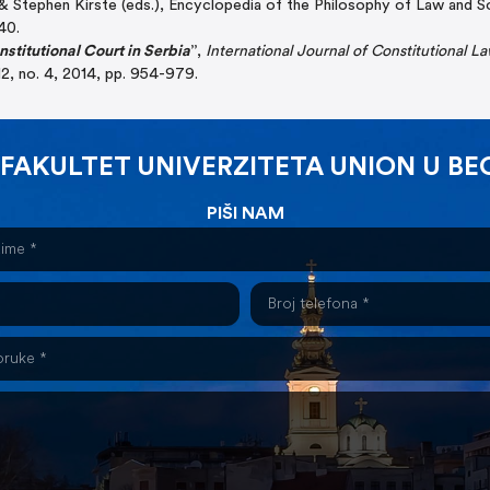
 & Stephen Kirste (eds.), Encyclopedia of the Philosophy of Law and S
40.
stitutional Court in Serbia
”
,
International Journal of Constitutional L
2, no. 4, 2014, pp. 954-979.
 FAKULTET UNIVERZITETA UNION U B
PIŠI NAM