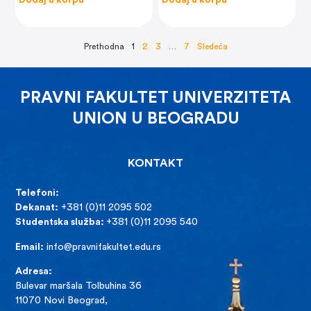
Dodaj u korpu
Dodaj u korpu
Prethodna
1
2
3
…
7
Sledeća
PRAVNI FAKULTET UNIVERZITETA
UNION U BEOGRADU
KONTAKT
Telefoni:
Dekanat:
+381 (0)11 2095 502
Studentska služba:
+381 (0)11 2095 540
Email:
info@pravnifakultet.edu.rs
Adresa:
Bulevar maršala Tolbuhina 36
11070 Novi Beograd,