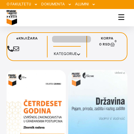
O FAKULTETU
DOKUMENTA
ALUMNI
eKNJIŽARA
KORPA
0
0
RSD
KATEGORIJE