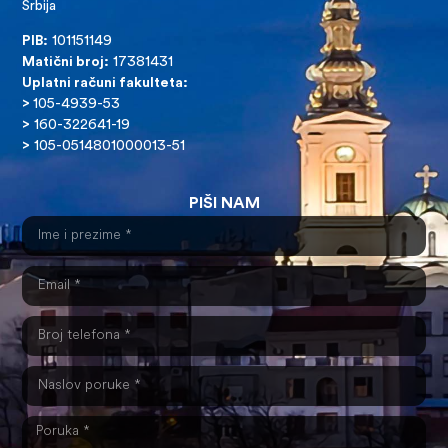
Srbija
PIB:
101151149
Matični broj:
17381431
Uplatni računi fakulteta:
>
105-4939-53
>
160-322641-19
>
105-0514801000013-51
PIŠI NAM