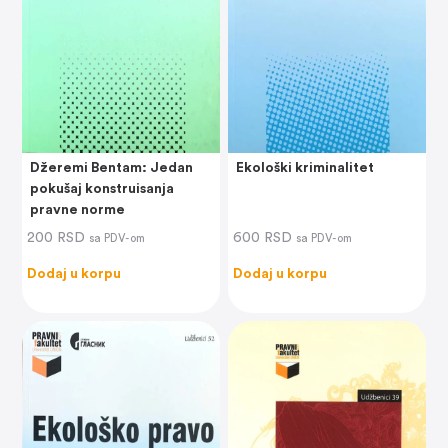
Džeremi Bentam: Jedan
Ekološki kriminalitet
pokušaj konstruisanja
pravne norme
200
RSD
600
RSD
sa PDV-om
sa PDV-om
Dodaj u korpu
Dodaj u korpu