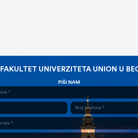
 FAKULTET UNIVERZITETA UNION U B
PIŠI NAM