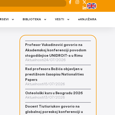
RSEVI
BIBLIOTEKA
VESTI
eKNJIŽARA
Profesor Vukadinović govorio na
Akademskoj konferenciji povodom
stogodišnjice UNIDROIT-a u Rimu
Aktuelnosti
24/07/2026
Rad profesora Božića objavljen u
prestižnom časopisu Nationalities
Papers
Aktuelnosti
15/07/2026
Osteološki kurs u Beogradu 2026
Aktuelnosti
13/07/2026
Docent Tiutiuriukov govorio na
globalnoj poreskoj konferenciji u