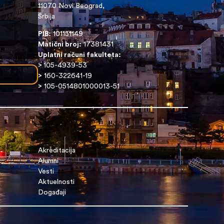
11070 Novi Beograd,
Srbija
PIB:
101151149
Matični broj:
17381431
Uplatni računi fakulteta:
>
105-4939-53
>
160-322641-19
>
105-0514801000013-51
Akreditacija
Alumni
Vesti
Aktuelnosti
Događaji