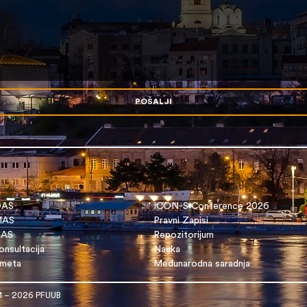
POŠALJI
OAS
ICON-S Conference 2026
 MAS
Pravni Zapisi
DAS
Repozitorijum
nsultacija
Nauka
dmeta
Međunarodna saradnja
1 – 2026 PFUUB