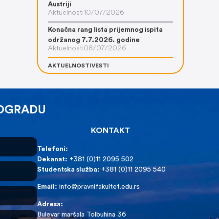
Austriji
Aktuelnosti
10/07/2026
Konačna rang lista prijemnog ispita
održanog 7.7.2026. godine
Aktuelnosti
08/07/2026
AKTUELNOSTI
VESTI
EOGRADU
KONTAKT
Telefoni:
Dekanat:
+381 (0)11 2095 502
Studentska služba:
+381 (0)11 2095 540
Email:
info@pravnifakultet.edu.rs
Adresa:
Bulevar maršala Tolbuhina 36