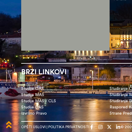
BRZI LINKOVI
Studije OAS
Studiranje 
Studije MAS
Studiranje
Studije MAS - CLS
Studiranje 
Studije DAS
Raspored Ko
Izvršno Pravo
Strane Pre
OPŠTI USLOVI
|
POLITIKA PRIVATNOSTI
© 200