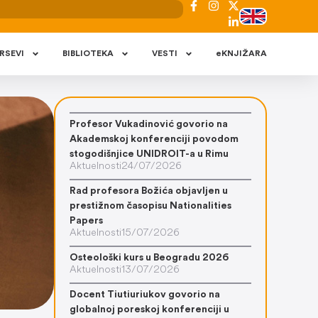
RSEVI
BIBLIOTEKA
VESTI
eKNJIŽARA
Profesor Vukadinović govorio na
Akademskoj konferenciji povodom
stogodišnjice UNIDROIT-a u Rimu
Aktuelnosti
24/07/2026
Rad profesora Božića objavljen u
prestižnom časopisu Nationalities
Papers
Aktuelnosti
15/07/2026
Osteološki kurs u Beogradu 2026
Aktuelnosti
13/07/2026
Docent Tiutiuriukov govorio na
globalnoj poreskoj konferenciji u