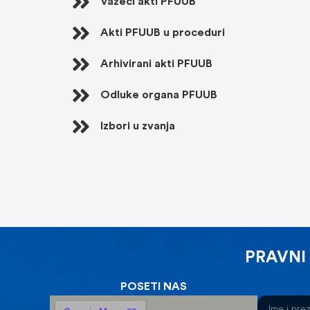
Važeći akti PFUUB
Akti PFUUB u proceduri
DOKUMENTA
Arhivirani akti PFUUB
Odluke organa PFUUB
Izbori u zvanja
PRAVNI
POSETI NAS