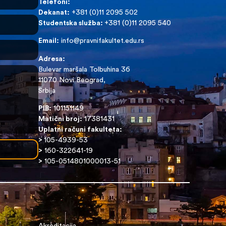
Telefoni:
Dekanat:
+381 (0)11 2095 502
Studentska služba:
+381 (0)11 2095 540
Email:
info@pravnifakultet.edu.rs
Adresa:
Bulevar maršala Tolbuhina 36
11070 Novi Beograd,
Srbija
PIB:
101151149
Matični broj:
17381431
Uplatni računi fakulteta:
>
105-4939-53
>
160-322641-19
>
105-0514801000013-51