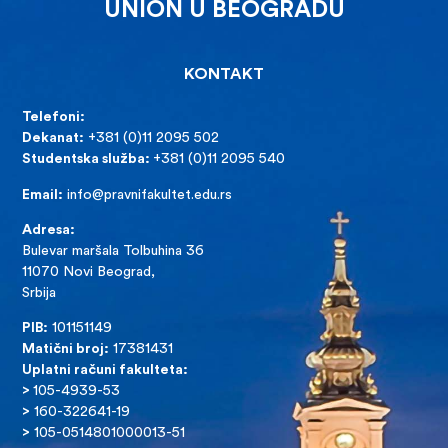
UNION U BEOGRADU
KONTAKT
Telefoni:
Dekanat:
+381 (0)11 2095 502
Studentska služba:
+381 (0)11 2095 540
Email:
info@pravnifakultet.edu.rs
Adresa:
Bulevar maršala Tolbuhina 36
11070 Novi Beograd,
Srbija
PIB:
101151149
Matični broj:
17381431
Uplatni računi fakulteta:
>
105-4939-53
>
160-322641-19
>
105-0514801000013-51