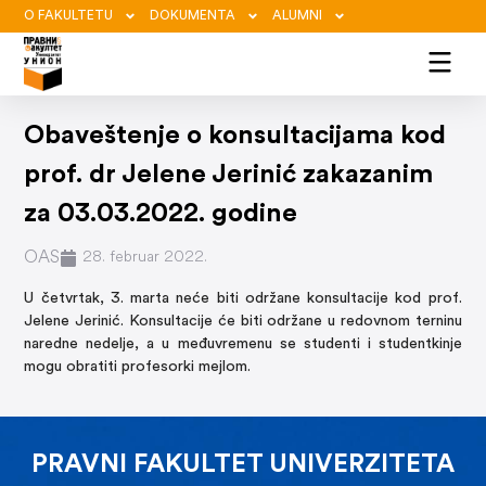
O FAKULTETU
DOKUMENTA
ALUMNI
Obaveštenje o konsultacijama kod
prof. dr Jelene Jerinić zakazanim
za 03.03.2022. godine
OAS
28. februar 2022.
U četvrtak, 3. marta neće biti održane konsultacije kod prof.
Jelene Jerinić. Konsultacije će biti održane u redovnom terninu
naredne nedelje, a u međuvremenu se studenti i studentkinje
mogu obratiti profesorki mejlom.
PRAVNI FAKULTET UNIVERZITETA