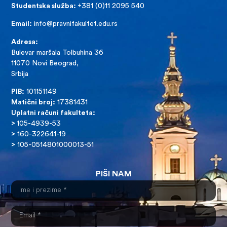
Studentska služba:
+381 (0)11 2095 540
Email:
info@pravnifakultet.edu.rs
Adresa:
Bulevar maršala Tolbuhina 36
11070 Novi Beograd,
Srbija
PIB:
101151149
Matični broj:
17381431
Uplatni računi fakulteta:
>
105-4939-53
>
160-322641-19
>
105-0514801000013-51
PIŠI NAM