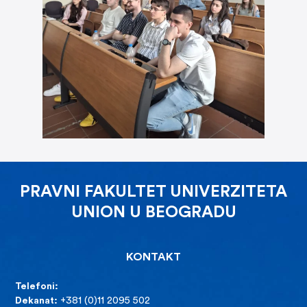
PRAVNI FAKULTET UNIVERZITETA
UNION U BEOGRADU
KONTAKT
Telefoni:
Dekanat:
+381 (0)11 2095 502