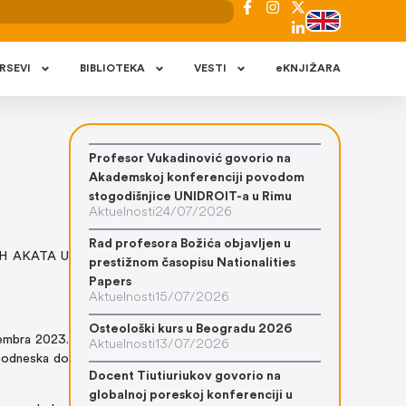
RSEVI
BIBLIOTEKA
VESTI
eKNJIŽARA
Profesor Vukadinović govorio na
Akademskoj konferenciji povodom
stogodišnjice UNIDROIT-a u Rimu
Aktuelnosti
24/07/2026
Rad profesora Božića objavljen u
NIH AKATA U
prestižnom časopisu Nationalities
Papers
Aktuelnosti
15/07/2026
Osteološki kurs u Beogradu 2026
embra 2023.
Aktuelnosti
13/07/2026
 podneska do
Docent Tiutiuriukov govorio na
globalnoj poreskoj konferenciji u