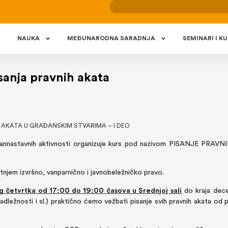
NAUKA
MEÐUNARODNA SARADNJA
SEMINARI I KU
sanja pravnih akata
 AKATA U GRAĐANSKIM STVARIMA – I DEO
 vannastavnih aktivnosti organizuje kurs pod nazivom PISANJE PRAV
njem izvršno, vanparnično i javnobeležničko pravo.
g četvrtka od 17:00 do 19:00 časova u Srednjoj sali
do kraja dec
adležnosti i sl.) praktično ćemo vežbati pisanje svih pravnih akata od