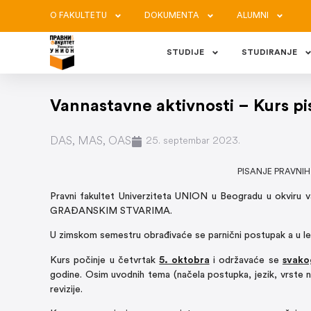
O FAKULTETU
DOKUMENTA
ALUMNI
STUDIJE
STUDIRANJE
Vannastavne aktivnosti – Kurs pi
DAS
,
MAS
,
OAS
25. septembar 2023.
PISANJE PRAVNIH
Pravni fakultet Univerziteta UNION u Beogradu u okviru
GRAĐANSKIM STVARIMA.
U zimskom semestru obrađivaće se parnični postupak a u let
Kurs počinje u četvrtak
5. oktobra
i održavaće se
svako
godine. Osim uvodnih tema (načela postupka, jezik, vrste n
revizije.