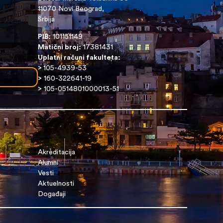
11070 Novi Beograd,
Srbija
PIB:
101151149
Matični broj:
17381431
Uplatni računi fakulteta:
>
105-4939-53
>
160-322641-19
>
105-0514801000013-51
Akreditacija
Alumni
Vesti
Aktuelnosti
Događaji