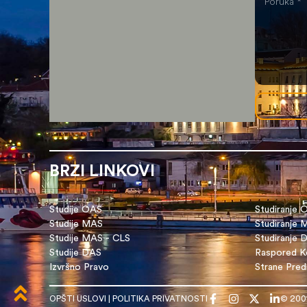
BRZI LINKOVI
Studije OAS
Studiranje 
Studije MAS
Studiranje
Studije MAS - CLS
Studiranje 
Studije DAS
Raspored Ko
Izvršno Pravo
Strane Pre
OPŠTI USLOVI
|
POLITIKA PRIVATNOSTI
© 200