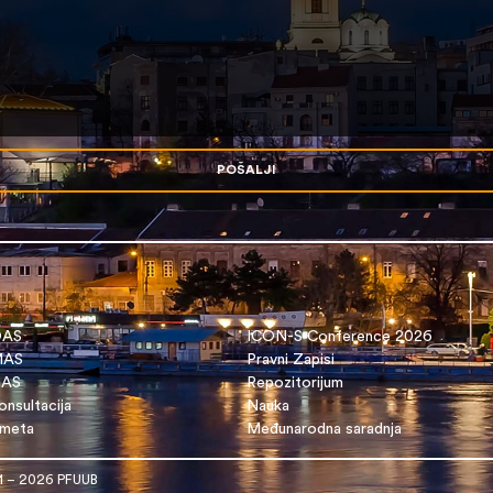
POŠALJI
OAS
ICON-S Conference 2026
 MAS
Pravni Zapisi
DAS
Repozitorijum
nsultacija
Nauka
dmeta
Međunarodna saradnja
1 – 2026 PFUUB