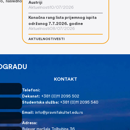
vo, nasledno
Austriji
Aktuelnosti
10/07/2026
Konačna rang lista prijemnog ispita
održanog 7.7.2026. godine
Aktuelnosti
08/07/2026
AKTUELNOSTI
VESTI
EOGRADU
KONTAKT
Telefoni:
Dekanat:
+381 (0)11 2095 502
Studentska služba:
+381 (0)11 2095 540
Email:
info@pravnifakultet.edu.rs
Adresa:
Bulevar maršala Tolbuhina 36