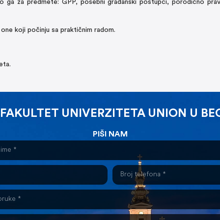
mo ga za predmete: GPP, posebni građanski postupci, porodično pra
e one koji počinju sa praktičnim radom.
eta.
 FAKULTET UNIVERZITETA UNION U B
PIŠI NAM