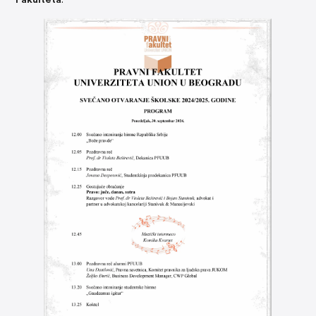
Fakulteta
.