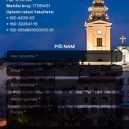
PIB:
101151149
Matični broj:
17381431
Uplatni računi fakulteta:
>
105-4939-53
>
160-322641-19
>
105-0514801000013-51
PIŠI NAM