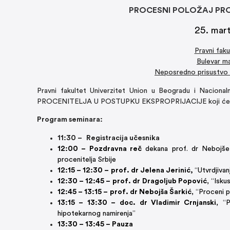
PROCESNI POLOŽAJ PRO
25. mar
Pravni fak
Bulevar m
Neposredno prisustvo (
Pravni fakultet Univerzitet Union u Beogradu i Nacion
PROCENITELJA U POSTUPKU EKSPROPRIJACIJE koji će s
Program seminara:
11:30 –
Registracija učesnika
12:00 –
Pozdravna reč
dekana prof. dr Nebojše 
procenitelja Srbije
12:15 – 12:30 –
prof. dr Jelena Jerinić,
“Utvrdjivan
12:30 – 12:45 –
prof. dr
Dragoljub Popović
, “Isku
12:45 – 13:15 –
prof. dr Nebojša Šarkić
, “Proceni 
13:15 – 13:30 –
doc. dr Vladimir Crnjanski
, “
hipotekarnog namirenja”
13:30 – 13:45 – Pauza