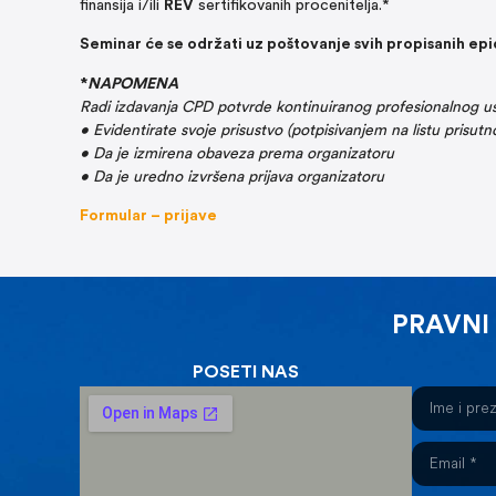
finansija i/ili
REV
sertifikovanih procenitelja.*
Seminar će se održati uz poštovanje svih propisanih ep
*
NAPOMENA
Radi izdavanja CPD potvrde kontinuiranog profesionalnog us
• Evidentirate svoje prisustvo (potpisivanjem na listu prisutnos
• Da je izmirena obaveza prema organizatoru
• Da je uredno izvršena prijava organizatoru
Formular – prijave
PRAVNI
POSETI NAS