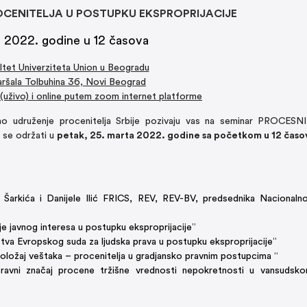
CENITELJA U POSTUPKU EKSPROPRIJACIJE
t 2022. godine u 12 časova
ultet Univerziteta Union u Beogradu
aršala Tolbuhina 36, Novi Beograd
uživo) i online putem zoom internet platforme
alno udruženje procenitelja Srbije pozivaju vas na seminar PROCE
e održati u
petak, 25. marta 2022. godine sa početkom u 12 časo
Šarkića i Danijele Ilić FRICS, REV, REV-BV, predsednika Nacionaln
je javnog interesa u postupku eksproprijacije”
stva Evropskog suda za ljudska prava u postupku eksproprijacije”
položaj veštaka – procenitelja u gradjansko pravnim postupcima “
Pravni značaj procene tržišne vrednosti nepokretnosti u vansudsk