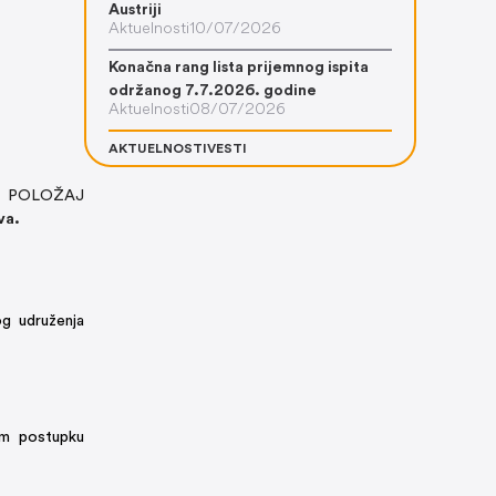
Austriji
Aktuelnosti
10/07/2026
Konačna rang lista prijemnog ispita
održanog 7.7.2026. godine
Aktuelnosti
08/07/2026
AKTUELNOSTI
VESTI
SNI POLOŽAJ
va.
og udruženja
om postupku