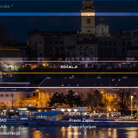
POŠALJI
OAS
ICON-S Conference 2026
 MAS
Pravni Zapisi
DAS
Repozitorijum
nsultacija
Nauka