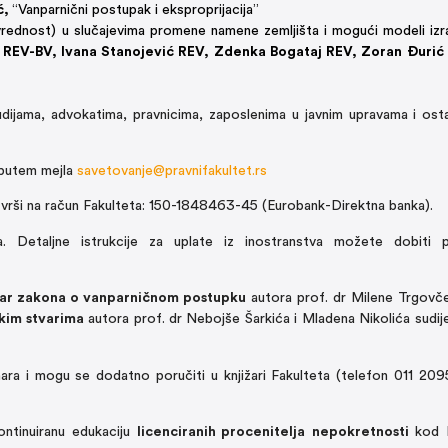
ć,
“Vanparnični postupak i eksproprijacija”
 vrednost) u slučajevima promene namene zemljišta i mogući modeli izr
V, REV-BV, Ivana Stanojević REV, Zdenka Bogataj REV, Zoran Đurić
dijama, advokatima, pravnicima, zaposlenima u javnim upravama i osta
e putem mejla
savetovanje@pravnifakultet.rs
e vrši na račun Fakulteta: 150-1848463-45 (Eurobank-Direktna banka).
a. Detaljne istrukcije za uplate iz inostranstva možete dobiti 
ar zakona o vanparničnom postupku
autora prof. dr Milene Trgovče
kim stvarima
autora prof. dr Nebojše Šarkića i Mladena Nikolića sudij
ara i mogu se dodatno poručiti u knjižari Fakulteta (telefon 011 209
ntinuiranu edukaciju
licenciranih procenitelja
nepokretnosti
kod M