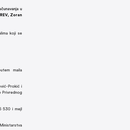
ačunavanja u
 REV, Zoran
lima koji se
putem maila
vić-Prokić i
e Privrednog
5 530 i mejl
inistarstva