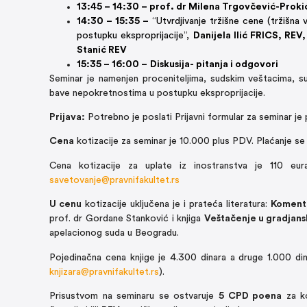
13:45 – 14:30 – prof. dr Milena Trgovčević-Proki
14:30 – 15:35 –
“Utvrdjivanje tržišne cene (tržišna
postupku eksproprijacije”,
Danijela Ilić FRICS, RE
Stanić REV
15:35 – 16:00 –
Diskusija- pitanja i odgovori
Seminar je namenjen proceniteljima, sudskim veštacima, su
bave nepokretnostima u postupku eksproprijacije.
Prijava:
Potrebno je poslati Prijavni formular za seminar j
Cena
kotizacije za seminar je 10.000 plus PDV. Plaćanje s
Cena kotizacije za uplate iz inostranstva je 110 eur
savetovanje@pravnifakultet.rs
U cenu
kotizacije uključena je i prateća literatura:
Koment
prof. dr Gordane Stanković i knjiga
Veštačenje u gradjans
apelacionog suda u Beogradu.
Pojedinačna cena knjige je 4.300 dinara a druge 1.000 din
knjizara@pravnifakultet.rs
).
Prisustvom na seminaru se ostvaruje
5 CPD poena
za ko