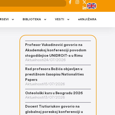
RSEVI
BIBLIOTEKA
VESTI
eKNJIŽARA
Profesor Vukadinović govorio na
Akademskoj konferenciji povodom
stogodišnjice UNIDROIT-a u Rimu
Aktuelnosti
24/07/2026
Rad profesora Božića objavljen u
prestižnom časopisu Nationalities
Papers
Aktuelnosti
15/07/2026
Osteološki kurs u Beogradu 2026
Aktuelnosti
13/07/2026
Docent Tiutiuriukov govorio na
globalnoj poreskoj konferenciji u