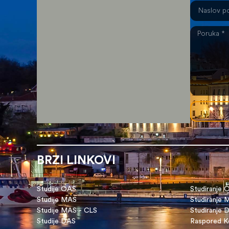
BRZI LINKOVI
Studije OAS
Studiranje 
Studije MAS
Studiranje
Studije MAS - CLS
Studiranje 
Studije DAS
Raspored Ko