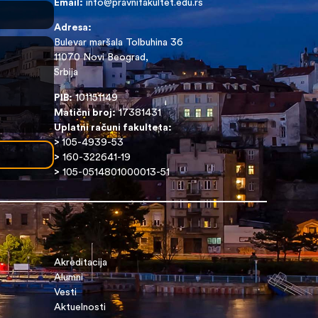
Email:
info@pravnifakultet.edu.rs
Adresa:
Bulevar maršala Tolbuhina 36
11070 Novi Beograd,
Srbija
PIB:
101151149
Matični broj:
17381431
Uplatni računi fakulteta:
>
105-4939-53
>
160-322641-19
>
105-0514801000013-51
Akreditacija
Alumni
Vesti
Aktuelnosti