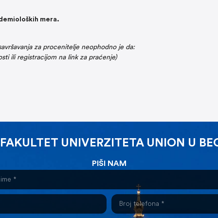
idemioloških mera.
avršavanja za procenitelje neophodno je da:
ti ili registracijom na link za praćenje)
 FAKULTET UNIVERZITETA UNION U B
PIŠI NAM