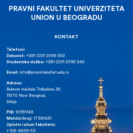
PRAVNI FAKULTET UNIVERZITETA
UNION U BEOGRADU
KONTAKT
Telefoni:
Dekanat:
+381 (0)11 2095 502
Studentska služba:
+381 (0)11 2095 540
Email:
info@pravnifakultet.edu.rs
Adresa:
Bulevar maršala Tolbuhina 36
11070 Novi Beograd,
Srbija
PIB:
101151149
Matični broj:
17381431
Uplatni računi fakulteta:
>
105-4939-53