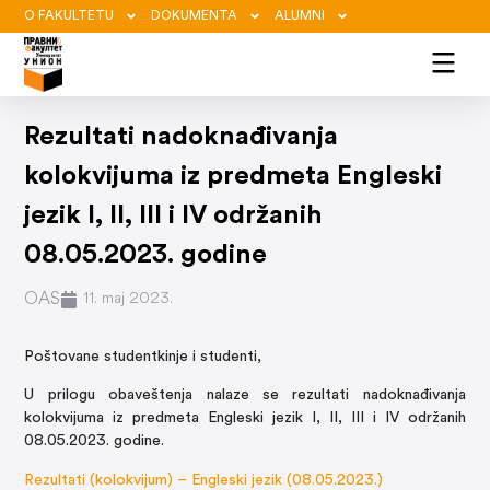
O FAKULTETU
DOKUMENTA
ALUMNI
Rezultati nadoknađivanja
kolokvijuma iz predmeta Engleski
jezik I, II, III i IV održanih
08.05.2023. godine
OAS
11. maj 2023.
Poštovane studentkinje i studenti,
U prilogu obaveštenja nalaze se rezultati nadoknađivanja
kolokvijuma iz predmeta Engleski jezik I, II, III i IV održanih
08.05.2023. godine.
Rezultati (kolokvijum) – Engleski jezik (08.05.2023.)