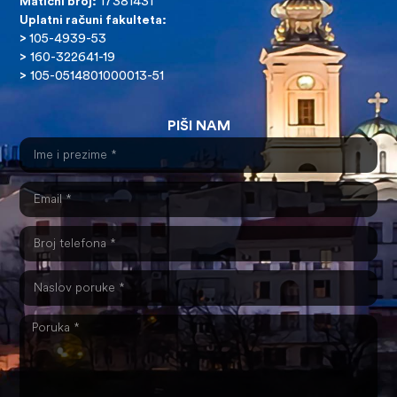
Matični broj:
17381431
Uplatni računi fakulteta:
>
105-4939-53
>
160-322641-19
>
105-0514801000013-51
PIŠI NAM