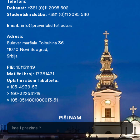
Telefoni:
Dekanat:
+381 (0)11 2095 502
Studentska služba:
+381 (0)11 2095 540
Email:
info@pravnifakultet.edu.rs
Adresa:
Bulevar maršala Tolbuhina 36
11070 Novi Beograd,
Srbija
PIB:
101151149
Matični broj:
17381431
Uplatni računi fakulteta:
>
105-4939-53
>
160-322641-19
>
105-0514801000013-51
PIŠI NAM