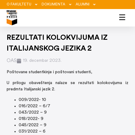
O FAKULTETU
DOKUMENTA
ALUMNI
REZULTATI KOLOKVIJUMA IZ
ITALIJANSKOG JEZIKA 2
OAS
19. decembar 2023.
Poštovane studentkinje i poštovani studenti,
U prilogu obaveštenja nalaze se rezultati kolokovijuma iz
predmta Italijanski jezik 2.
009/2022- 10
016/2022 – 6/7
043/2022 – 9
018/2022- 9
045/2022 – 9
031/2022 – 6