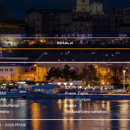
POŠALJI
OAS
ICON-S Conference 2026
 MAS
Pravni Zapisi
DAS
Repozitorijum
nsultacija
Nauka
dmeta
Međunarodna saradnja
1 – 2026 PFUUB