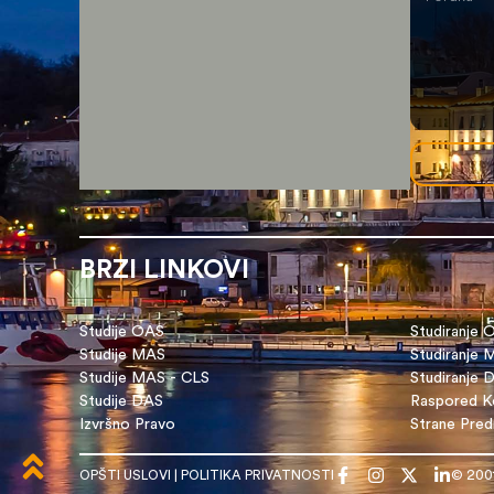
BRZI LINKOVI
Studije OAS
Studiranje 
Studije MAS
Studiranje
Studije MAS - CLS
Studiranje 
Studije DAS
Raspored Ko
Izvršno Pravo
Strane Pre
OPŠTI USLOVI
|
POLITIKA PRIVATNOSTI
© 200