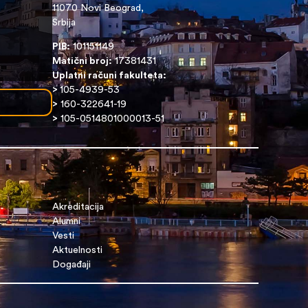
11070 Novi Beograd,
Srbija
PIB:
101151149
Matični broj:
17381431
Uplatni računi fakulteta:
>
105-4939-53
>
160-322641-19
>
105-0514801000013-51
Akreditacija
Alumni
Vesti
Aktuelnosti
Događaji