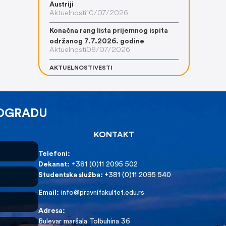
Austriji
Aktuelnosti
10/07/2026
Konačna rang lista prijemnog ispita
održanog 7.7.2026. godine
Aktuelnosti
08/07/2026
AKTUELNOSTI
VESTI
EOGRADU
KONTAKT
Telefoni:
Dekanat:
+381 (0)11 2095 502
Studentska služba:
+381 (0)11 2095 540
Email:
info@pravnifakultet.edu.rs
Adresa:
Bulevar maršala Tolbuhina 36