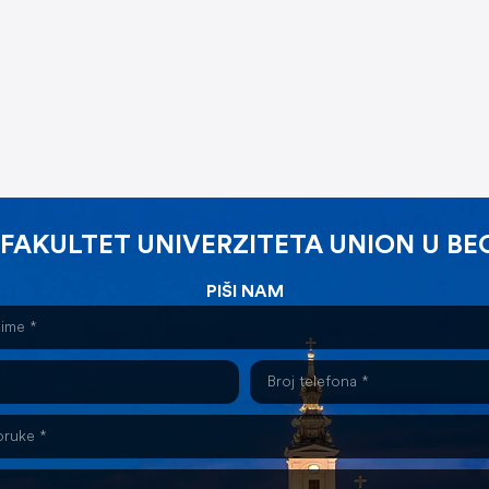
 FAKULTET UNIVERZITETA UNION U B
PIŠI NAM