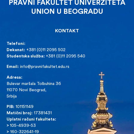
PRAVNI FAKULTET UNIVERZITETA
UNION U BEOGRADU
KONTAKT
Telefoni:
Dekanat:
+381 (0)11 2095 502
Studentska služba:
+381 (0)11 2095 540
Email:
info@pravnifakultet.edu.rs
Adresa:
Bulevar maršala Tolbuhina 36
11070 Novi Beograd,
Srbija
PIB:
101151149
Matični broj:
17381431
Uplatni računi fakulteta:
>
105-4939-53
>
160-322641-19