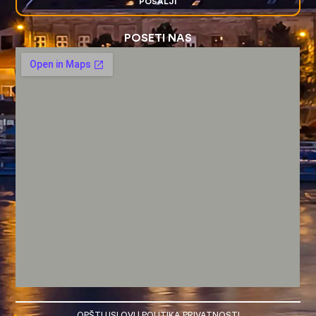
POŠALJI
POSETI NAS
OPŠTI USLOVI
|
POLITIKA PRIVATNOSTI