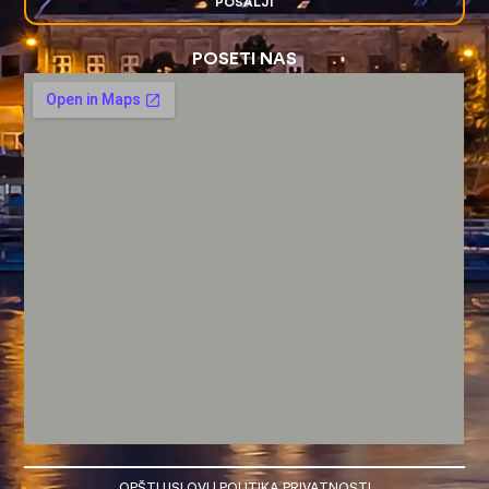
POŠALJI
POSETI NAS
OPŠTI USLOVI
|
POLITIKA PRIVATNOSTI