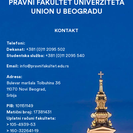
PRAVNI FAKULTET UNIVERZITETA
UNION U BEOGRADU
KONTAKT
Telefoni:
Dekanat:
+381 (0)11 2095 502
Studentska služba:
+381 (0)11 2095 540
Email:
info@pravnifakultet.edu.rs
Adresa:
Bulevar maršala Tolbuhina 36
11070 Novi Beograd,
Srbija
PIB:
101151149
Matični broj:
17381431
Uplatni računi fakulteta:
>
105-4939-53
>
160-322641-19