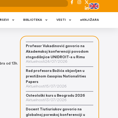
RSEVI
BIBLIOTEKA
VESTI
eKNJIŽARA
Profesor Vukadinović govorio na
Akademskoj konferenciji povodom
stogodišnjice UNIDROIT-a u Rimu
Aktuelnosti
24/07/2026
bra od 13h.
Rad profesora Božića objavljen u
prestižnom časopisu Nationalities
Papers
Aktuelnosti
15/07/2026
Osteološki kurs u Beogradu 2026
Aktuelnosti
13/07/2026
Docent Tiutiuriukov govorio na
globalnoj poreskoj konferenciji u