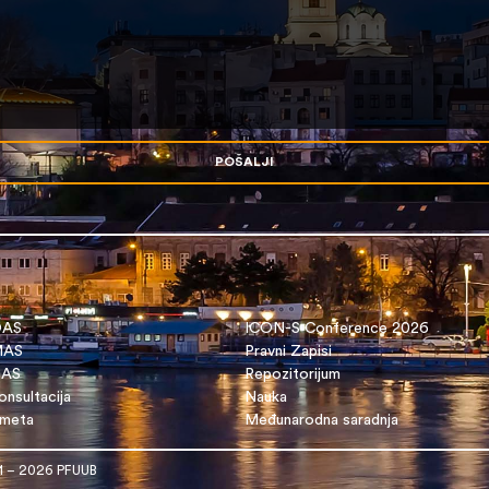
POŠALJI
OAS
ICON-S Conference 2026
 MAS
Pravni Zapisi
DAS
Repozitorijum
nsultacija
Nauka
dmeta
Međunarodna saradnja
1 – 2026 PFUUB