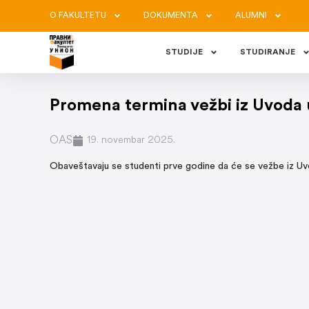
O FAKULTETU
DOKUMENTA
ALUMNI
STUDIJE
STUDIRANJE
Promena termina vežbi iz Uvoda u
OAS
19. novembar 2025.
Obaveštavaju se studenti prve godine da će se vežbe iz Uv