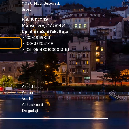
11070 Novi Beograd,
Srbija
PIB:
101151149
Matični broj:
17381431
Uplatni računi fakulteta:
>
105-4939-53
>
160-322641-19
>
105-0514801000013-51
Akreditacija
Alumni
Vesti
Aktuelnosti
Događaji