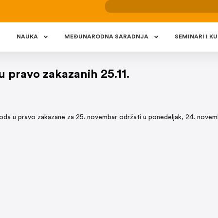
NAUKA
MEÐUNARODNA SARADNJA
SEMINARI I KU
 pravo zakazanih 25.11.
oda u pravo zakazane za 25. novembar održati u ponedeljak, 24. novem