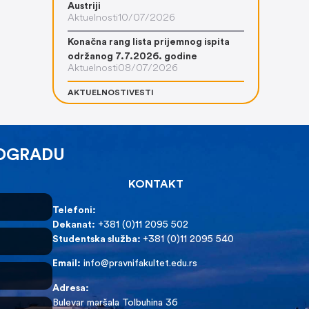
Austriji
Aktuelnosti
10/07/2026
Konačna rang lista prijemnog ispita
održanog 7.7.2026. godine
Aktuelnosti
08/07/2026
AKTUELNOSTI
VESTI
EOGRADU
KONTAKT
Telefoni:
Dekanat:
+381 (0)11 2095 502
Studentska služba:
+381 (0)11 2095 540
Email:
info@pravnifakultet.edu.rs
Adresa:
Bulevar maršala Tolbuhina 36