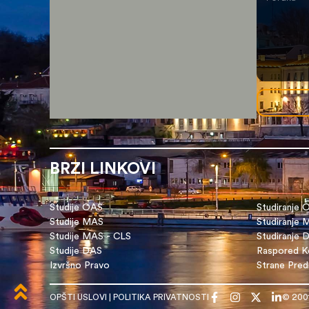
BRZI LINKOVI
Studije OAS
Studiranje 
Studije MAS
Studiranje
Studije MAS - CLS
Studiranje 
Studije DAS
Raspored Ko
Izvršno Pravo
Strane Pre
OPŠTI USLOVI
|
POLITIKA PRIVATNOSTI
© 200