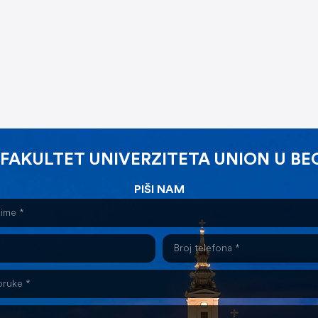
 FAKULTET UNIVERZITETA UNION U B
PIŠI NAM