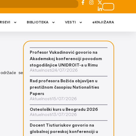
RSEVI
BIBLIOTEKA
VESTI
eKNJIŽARA
Profesor Vukadinović govorio na
Akademskoj konferenciji povodom
stogodišnjice UNIDROIT-a u Rimu
Aktuelnosti
24/07/2026
i održaće se
Rad profesora Božića objavljen u
prestižnom časopisu Nationalities
Papers
Aktuelnosti
15/07/2026
Osteološki kurs u Beogradu 2026
Aktuelnosti
13/07/2026
Docent Tiutiuriukov govorio na
globalnoj poreskoj konferenciji u