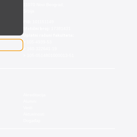
11070 Novi Beograd,
Srbija
101151149
PIB:
17381431
Matični broj:
Uplatni računi fakulteta:
105-4939-53
>
160-322641-19
>
105-0514801000013-51
>
Akreditacija
Alumni
Vesti
Aktuelnosti
Događaji