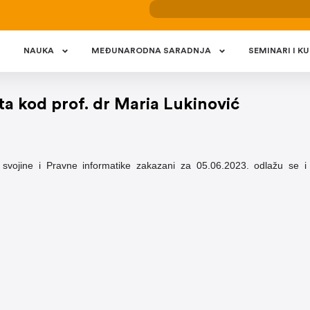
NAUKA
MEÐUNARODNA SARADNJA
SEMINARI I KU
a kod prof. dr Maria Lukinović
ne svojine i Pravne informatike zakazani za 05.06.2023. odlažu se 