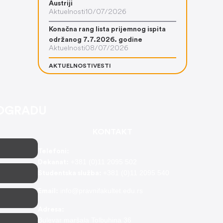
Austriji
Aktuelnosti
10/07/2026
Konačna rang lista prijemnog ispita
održanog 7.7.2026. godine
Aktuelnosti
08/07/2026
AKTUELNOSTI
VESTI
EOGRADU
KONTAKT
Telefoni:
+381 (0)11 2095 502
Dekanat:
+381 (0)11 2095 540
Studentska služba:
info@pravnifakultet.edu.rs
Email:
Adresa:
Bulevar maršala Tolbuhina 36