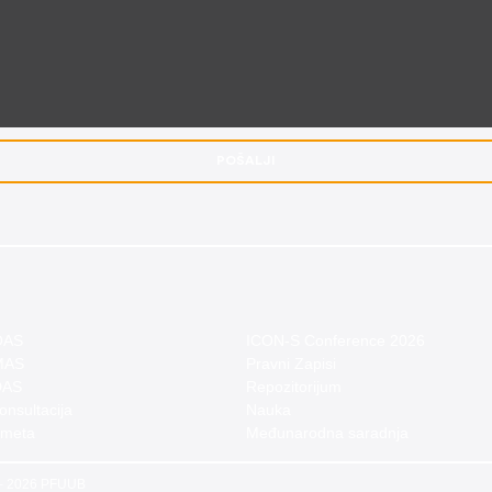
POŠALJI
 OAS
ICON-S Conference 2026
 MAS
Pravni Zapisi
DAS
Repozitorijum
nsultacija
Nauka
dmeta
Međunarodna saradnja
– 2026 PFUUB