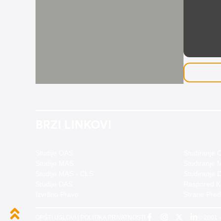
BRZI LINKOVI
Studije OAS
Studiranje
Studije MAS
Studiranje
Studije MAS - CLS
Studiranje 
Studije DAS
Raspored Ko
Izvršno Pravo
Strane Pre
OPŠTI USLOVI
|
POLITIKA PRIVATNOSTI
© 2001 