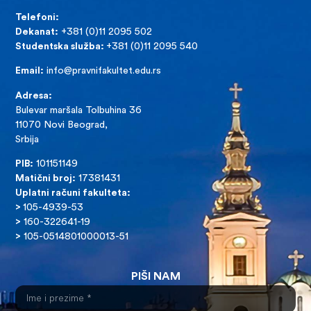
Telefoni:
Dekanat:
+381 (0)11 2095 502
Studentska služba:
+381 (0)11 2095 540
Email:
info@pravnifakultet.edu.rs
Adresa:
Bulevar maršala Tolbuhina 36
11070 Novi Beograd,
Srbija
PIB:
101151149
Matični broj:
17381431
Uplatni računi fakulteta:
>
105-4939-53
>
160-322641-19
>
105-0514801000013-51
PIŠI NAM