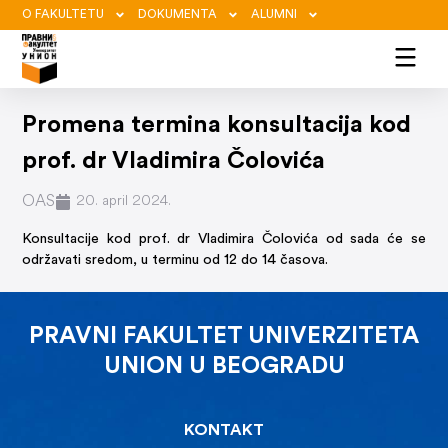
O FAKULTETU
DOKUMENTA
ALUMNI
Promena termina konsultacija kod
prof. dr Vladimira Čolovića
OAS
20. april 2024.
Konsultacije kod prof. dr Vladimira Čolovića od sada će se
održavati sredom, u terminu od 12 do 14 časova.
PRAVNI FAKULTET UNIVERZITETA
UNION U BEOGRADU
KONTAKT