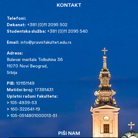
KONTAKT
Telefoni:
Dekanat:
+381 (0)11 2095 502
Studentska služba:
+381 (0)11 2095 540
Email:
info@pravnifakultet.edu.rs
Adresa:
Bulevar maršala Tolbuhina 36
11070 Novi Beograd,
Srbija
PIB:
101151149
Matični broj:
17381431
Uplatni računi fakulteta:
>
105-4939-53
>
160-322641-19
>
105-0514801000013-51
PIŠI NAM