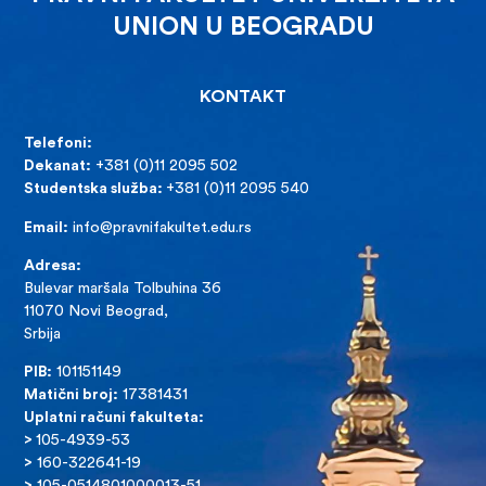
UNION U BEOGRADU
KONTAKT
Telefoni:
Dekanat:
+381 (0)11 2095 502
Studentska služba:
+381 (0)11 2095 540
Email:
info@pravnifakultet.edu.rs
Adresa:
Bulevar maršala Tolbuhina 36
11070 Novi Beograd,
Srbija
PIB:
101151149
Matični broj:
17381431
Uplatni računi fakulteta:
>
105-4939-53
>
160-322641-19