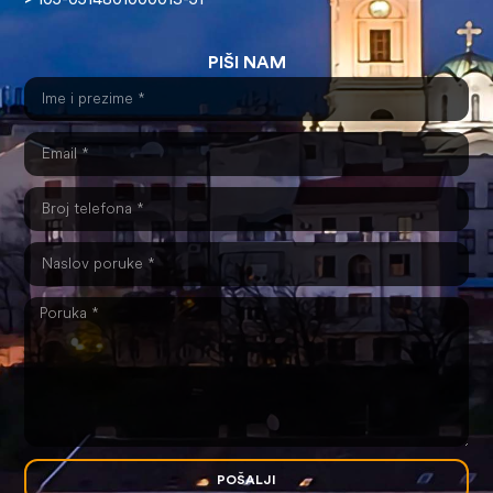
>
105-0514801000013-51
PIŠI NAM
POŠALJI