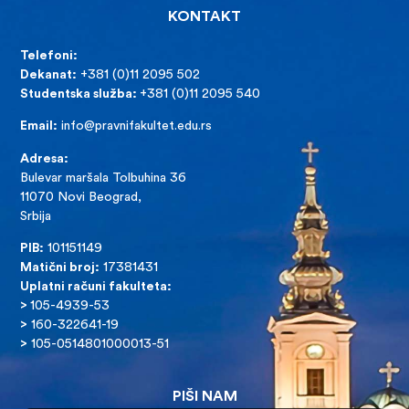
KONTAKT
Telefoni:
Dekanat:
+381 (0)11 2095 502
Studentska služba:
+381 (0)11 2095 540
Email:
info@pravnifakultet.edu.rs
Adresa:
Bulevar maršala Tolbuhina 36
11070 Novi Beograd,
Srbija
PIB:
101151149
Matični broj:
17381431
Uplatni računi fakulteta:
>
105-4939-53
>
160-322641-19
>
105-0514801000013-51
PIŠI NAM