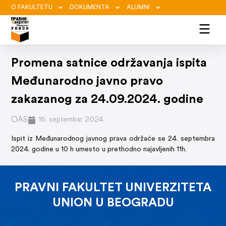
O FAKULTETU
DOKUMENTA
ALUMNI
Promena satnice održavanja ispita
Međunarodno javno pravo
zakazanog za 24.09.2024. godine
OAS
16. septembar 2024.
Ispit iz Međunarodnog javnog prava održaće se 24. septembra
2024. godine u 10 h umesto u prethodno najavljenih 11h.
PRAVNI FAKULTET UNIVERZITETA
UNION U BEOGRADU