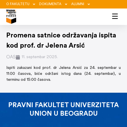
O FAKULTETU
DOKUMENTA
ALUMNI
Promena satnice održavanja ispita
kod prof. dr Jelena Arsić
OAS
11. septembar 2025.
Ispiti zakazani kod prof. dr Jelena Arsić za 24. septembar u
11:00 časova, biće održani istog dana (24. septembar), u
terminu od 15:00 časova.
PRAVNI FAKULTET UNIVERZITETA
UNION U BEOGRADU