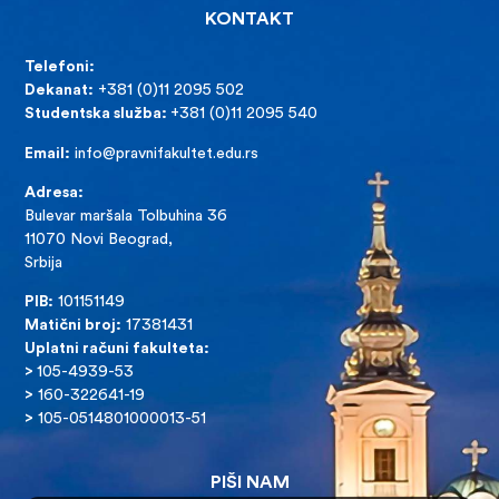
KONTAKT
Telefoni:
Dekanat:
+381 (0)11 2095 502
Studentska služba:
+381 (0)11 2095 540
Email:
info@pravnifakultet.edu.rs
Adresa:
Bulevar maršala Tolbuhina 36
11070 Novi Beograd,
Srbija
PIB:
101151149
Matični broj:
17381431
Uplatni računi fakulteta:
>
105-4939-53
>
160-322641-19
>
105-0514801000013-51
PIŠI NAM