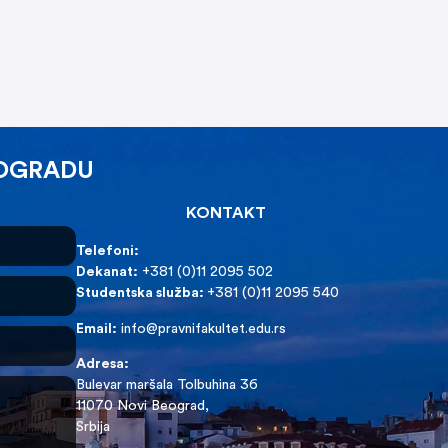
EOGRADU
KONTAKT
Telefoni:
Dekanat:
+381 (0)11 2095 502
Studentska služba:
+381 (0)11 2095 540
Email:
info@pravnifakultet.edu.rs
Adresa:
Bulevar maršala Tolbuhina 36
11070 Novi Beograd,
Srbija