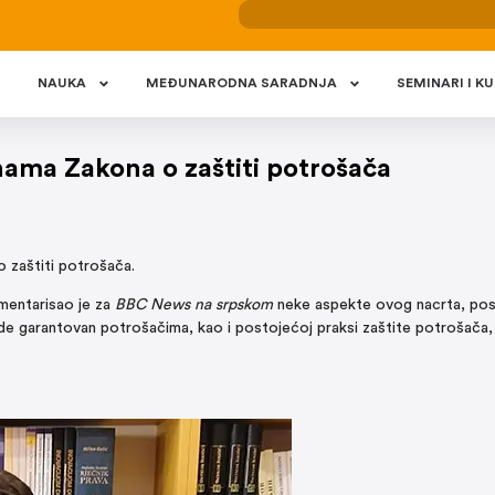
NAUKA
MEÐUNARODNA SARADNJA
SEMINARI I KU
nama Zakona o zaštiti potrošača
 zaštiti potrošača.
mentarisao je za
BBC News na srpskom
neke aspekte ovog nacrta, po
de garantovan potrošačima, kao i postojećoj praksi zaštite potrošača,