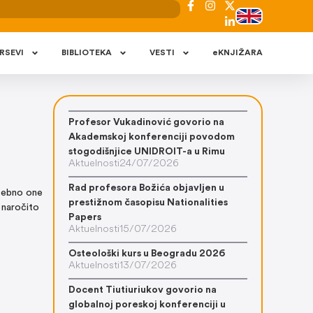
RSEVI
BIBLIOTEKA
VESTI
eKNJIŽARA
Profesor Vukadinović govorio na
Akademskoj konferenciji povodom
stogodišnjice UNIDROIT-a u Rimu
Aktuelnosti
24/07/2026
Rad profesora Božića objavljen u
sebno one
prestižnom časopisu Nationalities
 naročito
Papers
Aktuelnosti
15/07/2026
Osteološki kurs u Beogradu 2026
Aktuelnosti
13/07/2026
Docent Tiutiuriukov govorio na
globalnoj poreskoj konferenciji u