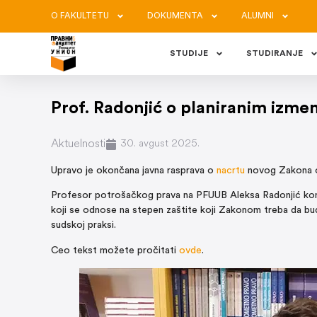
O FAKULTETU
DOKUMENTA
ALUMNI
STUDIJE
STUDIRANJE
Prof. Radonjić o planiranim izme
Aktuelnosti
30. avgust 2025.
Upravo je okončana javna rasprava o
nacrtu
novog Zakona o
Profesor potrošačkog prava na PFUUB Aleksa Radonjić ko
koji se odnose na stepen zaštite koji Zakonom treba da bu
sudskoj praksi.
Ceo tekst možete pročitati
ovde
.