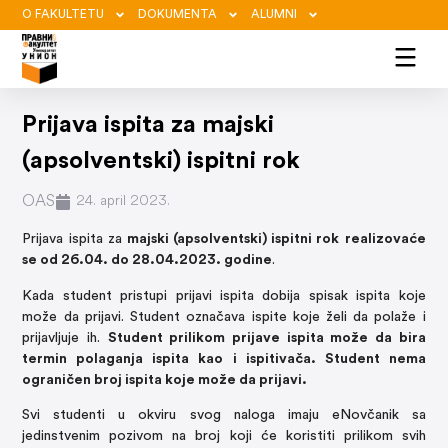
O FAKULTETU
DOKUMENTA
ALUMNI
Prijava ispita za majski
(apsolventski) ispitni rok
OAS
24. april 2023.
Prijava ispita za
majski (apsolventski) ispitni
rok
realizovaće
se
od 26.04. do 28.04.2023. godine
.
Kada student pristupi prijavi ispita dobija spisak ispita koje
može da prijavi. Student označava ispite koje želi da polaže i
prijavljuje ih.
Student prilikom prijave ispita može da bira
termin polaganja ispita kao i ispitivača. Student nema
ograničen broj ispita koje može da prijavi.
Svi studenti u okviru svog naloga imaju eNovčanik sa
jedinstvenim pozivom na broj koji će koristiti prilikom svih