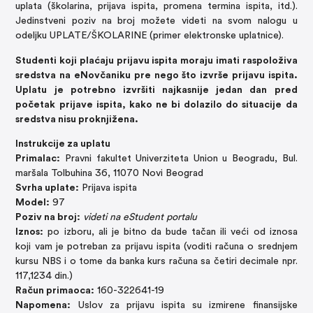
uplata (školarina, prijava ispita, promena termina ispita, itd.).
Jedinstveni poziv na broj možete videti na svom nalogu u
odeljku UPLATE/ŠKOLARINE (primer elektronske uplatnice).
Studenti koji plaćaju prijavu ispita moraju imati raspoloživa
sredstva na eNovčaniku pre nego što izvrše prijavu ispita.
Uplatu je potrebno izvršiti najkasnije jedan dan pred
početak prijave ispita, kako ne bi dolazilo do situacije da
sredstva nisu proknjižena.
Instrukcije za uplatu
Primalac:
Pravni fakultet Univerziteta Union u Beogradu, Bul.
maršala Tolbuhina 36, 11070 Novi Beograd
Svrha uplate:
Prijava ispita
Model:
97
Poziv na broj:
videti na eStudent portalu
Iznos:
po izboru, ali je bitno da bude tačan ili veći od iznosa
koji vam je potreban za prijavu ispita (voditi računa o srednjem
kursu NBS i o tome da banka kurs računa sa četiri decimale npr.
117,1234 din.)
Račun primaoca:
160-322641-19
Napomena:
Uslov za prijavu ispita su izmirene finansijske