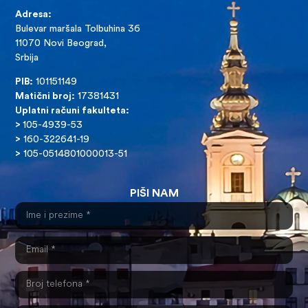
Adresa:
Bulevar maršala Tolbuhina 36
11070 Novi Beograd,
Srbija
PIB:
101151149
Matični broj:
17381431
Uplatni računi fakulteta:
>
105-4939-53
>
160-322641-19
>
105-0514801000013-51
PIŠI NAM