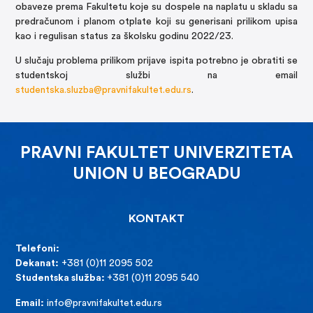
obaveze prema Fakultetu koje su dospele na naplatu u skladu sa
predračunom i planom otplate koji su generisani prilikom upisa
kao i regulisan status za školsku godinu 2022/23.
U slučaju problema prilikom prijave ispita potrebno je obratiti se
studentskoj službi na email
studentska.sluzba@pravnifakultet.edu.rs
.
PRAVNI FAKULTET UNIVERZITETA
UNION U BEOGRADU
KONTAKT
Telefoni:
Dekanat:
+381 (0)11 2095 502
Studentska služba:
+381 (0)11 2095 540
Email:
info@pravnifakultet.edu.rs