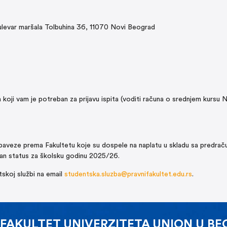
Bulevar maršala Tolbuhina 36, 11070 Novi Beograd
sa koji vam je potreban za prijavu ispita (voditi računa o srednjem kursu
 obaveze prema Fakultetu koje su dospele na naplatu u skladu sa predrač
isan status za školsku godinu 2025/26.
tskoj službi na email
studentska.sluzba@pravnifakultet.edu.rs
.
 FAKULTET UNIVERZITETA UNION U B