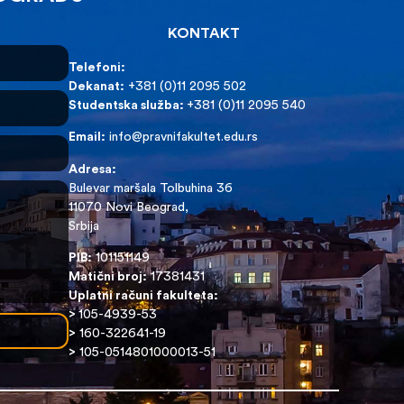
KONTAKT
Telefoni:
Dekanat:
+381 (0)11 2095 502
Studentska služba:
+381 (0)11 2095 540
Email:
info@pravnifakultet.edu.rs
Adresa:
Bulevar maršala Tolbuhina 36
11070 Novi Beograd,
Srbija
PIB:
101151149
Matični broj:
17381431
Uplatni računi fakulteta:
>
105-4939-53
>
160-322641-19
>
105-0514801000013-51