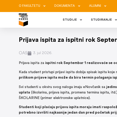
O FAKULTETU
DOKUMENTA
ALUMNI
STUDIJE
STUDIRANJE
Prijava ispita za ispitni rok Sept
OAS
3. jul 2026.
Prijava ispita za
ispitni rok Septembar 1
realizovaće se 
Kada student pristupi prijavi ispita dobija spisak ispita koje 
prilikom prijave ispita može da bira termin polaganja is
Svi studenti u okviru svog naloga imaju eNovčanik sa
jedins
uplata
(školarina, prijava ispita, promena termina ispita, i
ŠKOLARINE (primer elektronske uplatnice).
Studenti koji plaćaju prijavu ispita moraju imati raspolo
potrebno izvršiti najkasnije jedan dan pred početak prija