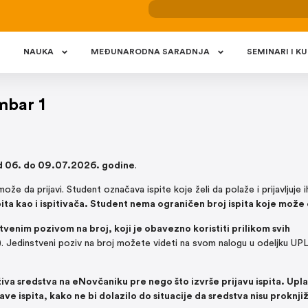
NAUKA
MEÐUNARODNA SARADNJA
SEMINARI I KU
embar 1
od 06. do 09.07.2026. godine
.
može da prijavi. Student označava ispite koje želi da polaže i prijavljuje i
pita kao i ispitivača. Student nema ograničen broj ispita koje može 
tvenim pozivom na broj, koji je obavezno koristiti prilikom svih
td.). Jedinstveni poziv na broj možete videti na svom nalogu u odeljku U
živa sredstva na eNovčaniku pre nego što izvrše prijavu ispita. Upla
ve ispita, kako ne bi dolazilo do situacije da sredstva nisu proknji