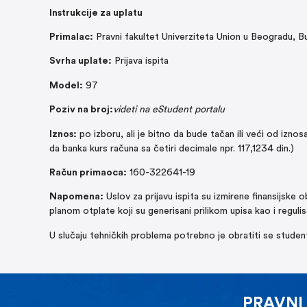
Instrukcije za uplatu
Primalac:
Pravni fakultet Univerziteta Union u Beogradu, 
Svrha uplate:
Prijava ispita
Model:
97
Poziv na broj:
videti na eStudent portalu
Iznos:
po izboru, ali je bitno da bude tačan ili veći od izno
da banka kurs računa sa četiri decimale npr. 117,1234 din.)
Račun primaoca:
160-322641-19
Napomena:
Uslov za prijavu ispita su izmirene finansijske
planom otplate koji su generisani prilikom upisa kao i regul
U slučaju tehničkih problema potrebno je obratiti se studen
PRAVNI