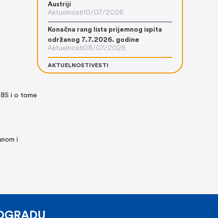
Austriji
Aktuelnosti
10/07/2026
Konačna rang lista prijemnog ispita
održanog 7.7.2026. godine
Aktuelnosti
08/07/2026
AKTUELNOSTI
VESTI
 NBS i o tome
unom i
EOGRADU