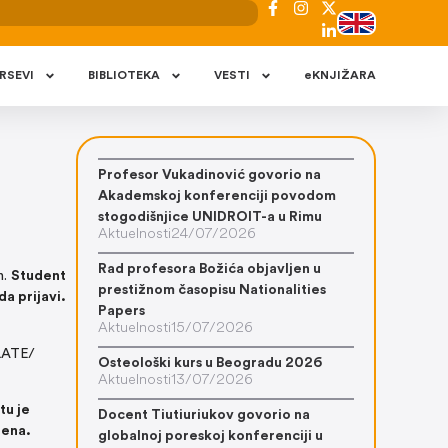
RSEVI
BIBLIOTEKA
VESTI
eKNJIŽARA
Profesor Vukadinović govorio na
Akademskoj konferenciji povodom
stogodišnjice UNIDROIT-a u Rimu
Aktuelnosti
24/07/2026
Rad profesora Božića objavljen u
h.
Student
prestižnom časopisu Nationalities
da prijavi.
Papers
Aktuelnosti
15/07/2026
PLATE/
Osteološki kurs u Beogradu 2026
Aktuelnosti
13/07/2026
tu je
Docent Tiutiuriukov govorio na
žena.
globalnoj poreskoj konferenciji u