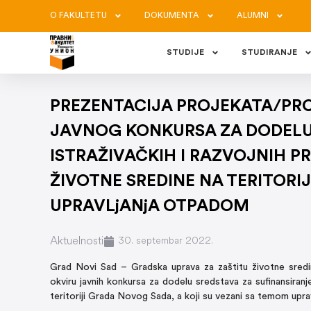
O FAKULTETU
DOKUMENTA
ALUMNI
STUDIJE
STUDIRANJE
PREZENTACIJA PROJEKATA/PR
JAVNOG KONKURSA ZA DODELU 
ISTRAŽIVAČKIH I RAZVOJNIH P
ŽIVOTNE SREDINE NA TERITORI
UPRAVLjANjA OTPADOM
Aktuelnosti
30. septembar 2022.
Grad Novi Sad – Gradska uprava za zaštitu životne sredine
okviru javnih konkursa za dodelu sredstava za sufinansiranje
teritoriji Grada Novog Sada, a koji su vezani sa temom upra