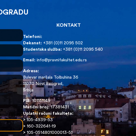
EOGRADU
KONTAKT
Telefoni:
Dekanat:
+381 (0)11 2095 502
Studentska služba:
+381 (0)11 2095 540
Email:
info@pravnifakultet.edu.rs
Adresa:
Bulevar maršala Tolbuhina 36
11070 Novi Beograd,
Srbija
PIB:
101151149
Matični broj:
17381431
Uplatni računi fakulteta:
>
105-4939-53
>
160-322641-19
>
105-0514801000013-51