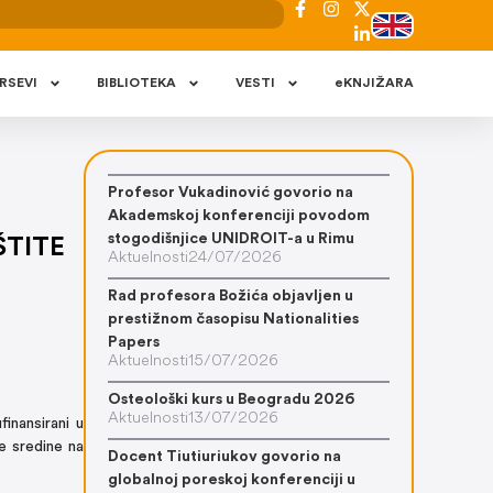
RSEVI
BIBLIOTEKA
VESTI
eKNJIŽARA
Profesor Vukadinović govorio na
Akademskoj konferenciji povodom
stogodišnjice UNIDROIT-a u Rimu
ŠTITE
Aktuelnosti
24/07/2026
Rad profesora Božića objavljen u
prestižnom časopisu Nationalities
Papers
Aktuelnosti
15/07/2026
Osteološki kurs u Beogradu 2026
Aktuelnosti
13/07/2026
inansirani u
ne sredine na
Docent Tiutiuriukov govorio na
globalnoj poreskoj konferenciji u