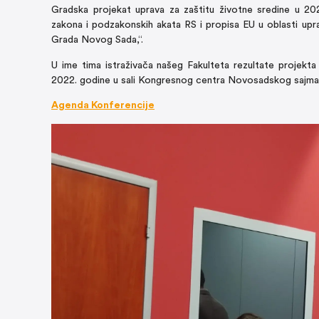
Gradska projekat uprava za zaštitu životne sredine u 2020
zakona i podzakonskih akata RS i propisa EU u oblasti u
Grada Novog Sada,“.
U ime tima istraživača našeg Fakulteta rezultate projekt
2022. godine u sali Kongresnog centra Novosadskog sajma
Agenda Konferencije