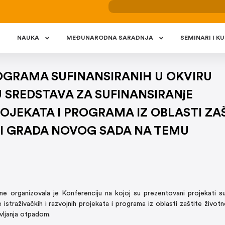
NAUKA
MEÐUNARODNA SARADNJA
SEMINARI I KU
OGRAMA SUFINANSIRANIH U OKVIRU
SREDSTAVA ZA SUFINANSIRANjE
ROJEKATA I PROGRAMA IZ OBLASTI ZA
JI GRADA NOVOG SADA NA TEMU
 organizovala je Konferenciju na kojoj su prezentovani projekati suf
 istraživačkih i razvojnih projekata i programa iz oblasti zaštite život
vljanja otpadom.