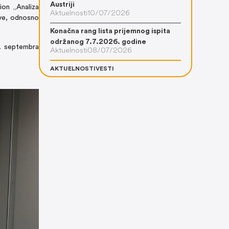
Austriji
ion „Analiza
Aktuelnosti
10/07/2026
ave, odnosno
Konačna rang lista prijemnog ispita
održanog 7.7.2026. godine
9. septembra
Aktuelnosti
08/07/2026
AKTUELNOSTI
VESTI