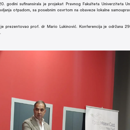
. godini sufinansirala je projekat Pravnog Fakulteta Univerziteta Un
pravljanja otpadom, sa posebnim osvrtom na obaveze lokalne samoupr
a je prezentovao prof. dr Mario Lukinović. Konferencija je održana 2
.