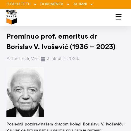
O FAKULTETU
DOKUMENTA
ALUMNI
Preminuo prof. emeritus dr
Borislav V. Ivošević (1936 – 2023)
Aktuelnosti
,
Vesti
3. oktobar 2023.
Poslednji pozdrav našem dragom kolegi Borislavu V. Ivoševiću;
Zauvek će biti sa nama u delima koja nam je ostavio.