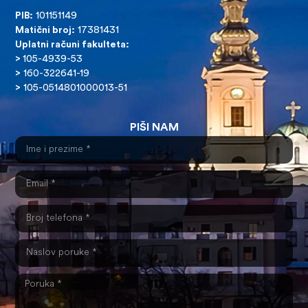
PIB:
101151149
Matični broj:
17381431
Uplatni računi fakulteta:
>
105-4939-53
>
160-322641-19
>
105-0514801000013-51
PIŠI NAM