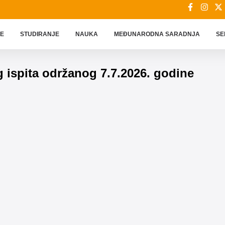
JE
STUDIRANJE
NAUKA
MEÐUNARODNA SARADNJA
SE
g ispita održanog 7.7.2026. godine