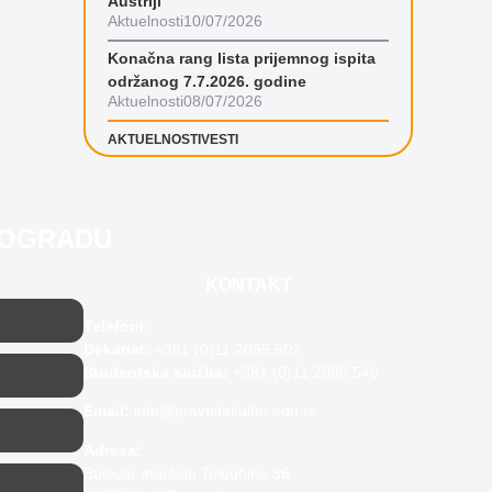
Austriji
Aktuelnosti
10/07/2026
Konačna rang lista prijemnog ispita
održanog 7.7.2026. godine
Aktuelnosti
08/07/2026
AKTUELNOSTI
VESTI
BEOGRADU
KONTAKT
Telefoni:
Dekanat:
+381 (0)11 2095 502
Studentska služba:
+381 (0)11 2095 540
Email:
info@pravnifakultet.edu.rs
Adresa:
Bulevar maršala Tolbuhina 36