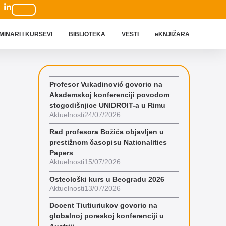
MINARI I KURSEVI
BIBLIOTEKA
VESTI
eKNJIŽARA
Profesor Vukadinović govorio na
Akademskoj konferenciji povodom
stogodišnjice UNIDROIT-a u Rimu
Aktuelnosti
24/07/2026
Rad profesora Božića objavljen u
prestižnom časopisu Nationalities
Papers
Aktuelnosti
15/07/2026
Osteološki kurs u Beogradu 2026
Aktuelnosti
13/07/2026
Docent Tiutiuriukov govorio na
globalnoj poreskoj konferenciji u