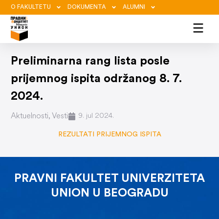
O FAKULTETU
DOKUMENTA
ALUMNI
Preliminarna rang lista posle
prijemnog ispita održanog 8. 7.
2024.
Aktuelnosti
,
Vesti
9. jul 2024.
REZULTATI PRIJEMNOG ISPITA
PRAVNI FAKULTET UNIVERZITETA
UNION U BEOGRADU