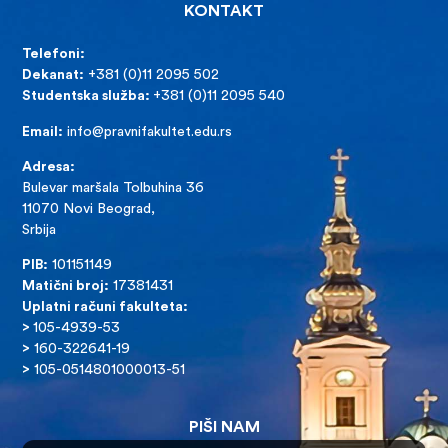
KONTAKT
Telefoni:
Dekanat:
+381 (0)11 2095 502
Studentska služba:
+381 (0)11 2095 540
Email:
info@pravnifakultet.edu.rs
Adresa:
Bulevar maršala Tolbuhina 36
11070 Novi Beograd,
Srbija
PIB:
101151149
Matični broj:
17381431
Uplatni računi fakulteta:
>
105-4939-53
>
160-322641-19
>
105-0514801000013-51
PIŠI NAM