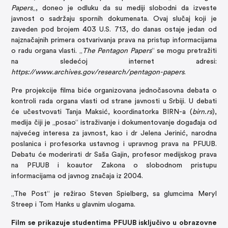
Papers
„, doneo je odluku da su mediji slobodni da izveste
javnost o sadržaju spornih dokumenata. Ovaj slučaj koji je
zaveden pod brojem 403 U.S. 713, do danas ostaje jedan od
najznačajnih primera ostvarivanja prava na pristup informacijama
o radu organa vlasti. „
The Pentagon Papers
“ se mogu pretražiti
na sledećoj internet adresi:
https://www.archives.gov/research/pentagon-papers
.
Pre projekcije filma biće organizovana jednočasovna debata o
kontroli rada organa vlasti od strane javnosti u Srbiji. U debati
će učestvovati Tanja Maksić, koordinatorka BIRN-a (
birn.rs
),
medija čiji je „posao“ istraživanje i dokumentovanje događaja od
najvećeg interesa za javnost, kao i dr Jelena Jerinić, narodna
poslanica i profesorka ustavnog i upravnog prava na PFUUB.
Debatu će moderirati dr Saša Gajin, profesor medijskog prava
na PFUUB i koautor Zakona o slobodnom pristupu
informacijama od javnog značaja iz 2004.
„The Post“ je režirao Steven Spielberg, sa glumcima Meryl
Streep i Tom Hanks u glavnim ulogama.
Film se prikazuje studentima PFUUB isključivo u obrazovne