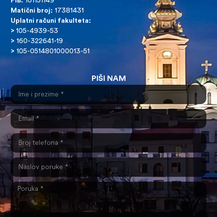
PIB:
101151149
Matični broj:
17381431
Uplatni računi fakulteta:
>
105-4939-53
>
160-322641-19
>
105-0514801000013-51
PIŠI NAM