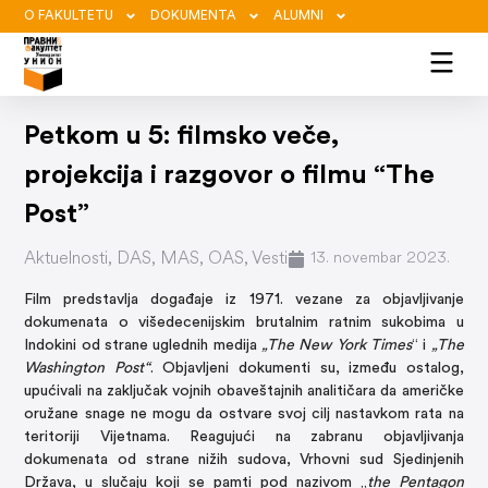
O FAKULTETU
DOKUMENTA
ALUMNI
Petkom u 5: filmsko veče,
projekcija i razgovor o filmu “The
Post”
Aktuelnosti
,
DAS
,
MAS
,
OAS
,
Vesti
13. novembar 2023.
Film predstavlja događaje iz 1971. vezane za objavljivanje
dokumenata o višedecenijskim brutalnim ratnim sukobima u
Indokini od strane uglednih medija
„The New York Times
“ i
„The
Washington Post“
. Objavljeni dokumenti su, između ostalog,
upućivali na zaključak vojnih obaveštajnih analitičara da američke
oružane snage ne mogu da ostvare svoj cilj nastavkom rata na
teritoriji Vijetnama. Reagujući na zabranu objavljivanja
dokumenata od strane nižih sudova, Vrhovni sud Sjedinjenih
Država, u slučaju koji se pamti pod nazivom „
the Pentagon