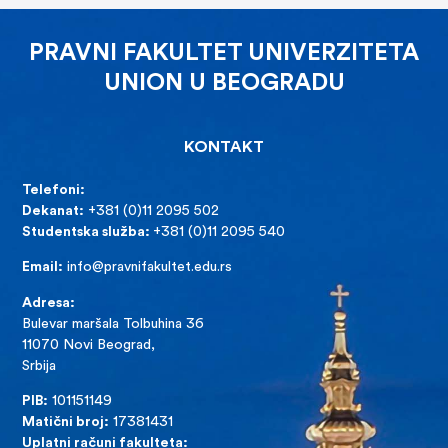
PRAVNI FAKULTET UNIVERZITETA
UNION U BEOGRADU
KONTAKT
Telefoni:
Dekanat:
+381 (0)11 2095 502
Studentska služba:
+381 (0)11 2095 540
Email:
info@pravnifakultet.edu.rs
Adresa:
Bulevar maršala Tolbuhina 36
11070 Novi Beograd,
Srbija
PIB:
101151149
Matični broj:
17381431
Uplatni računi fakulteta: