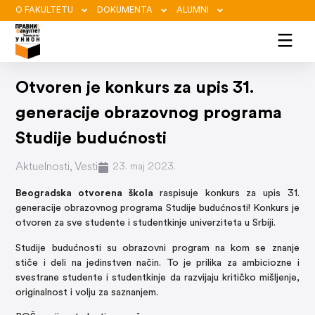
O FAKULTETU
DOKUMENTA
ALUMNI
Otvoren je konkurs za upis 31.
generacije obrazovnog programa
Studije budućnosti
Aktuelnosti
,
Vesti
23. maj 2023.
Beogradska otvorena škola
raspisuje konkurs za upis 31.
generacije obrazovnog programa Studije budućnosti! Konkurs je
otvoren za sve studente i studentkinje univerziteta u Srbiji.
Studije budućnosti su obrazovni program na kom se znanje
stiče i deli na jedinstven način. To je prilika za ambiciozne i
svestrane studente i studentkinje da razvijaju kritičko mišljenje,
originalnost i volju za saznanjem.