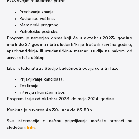
BOŠ svojim studentima pruža:
Predavanja znanja;
Radionice veština;
Mentorski program;
Psihološku podršku.
Program je namenjen onima koji će u
oktobru 2023. godine
imati do 27 godina
i biti studenti/kinje treće ili završne godine,
apsolventi/kinje ili studenti/kinje master studija na nekom od
univerziteta u Srbiji.
Izbor studenata za Studije budućnosti odvija se u tri faze:
Prijavljivanje kandidata,
Testiranje,
Intervju i konačan izbor.
Program traje od oktobra 2023. do maja 2024. godine.
Konkurs je otvoren
do 30. juna do 23:59h
.
Sve informacije o načinu prijavljivanja možete pronaći na
sledećem
linku
.