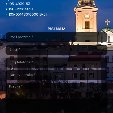
>
105-4939-53
>
160-322641-19
>
105-0514801000013-51
PIŠI NAM