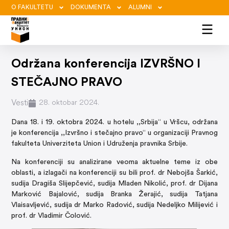
O FAKULTETU
DOKUMENTA
ALUMNI
Održana konferencija IZVRŠNO I
STEČAJNO PRAVO
Vesti
28. oktobar 2024.
Dana 18. i 19. oktobra 2024. u hotelu ,,Srbija“ u Vršcu, održana
je konferencija ,,Izvršno i stečajno pravo“ u organizaciji Pravnog
fakulteta Univerziteta Union i Udruženja pravnika Srbije.
Na konferenciji su analizirane veoma aktuelne teme iz obe
oblasti, a izlagači na konferenciji su bili prof. dr Nebojša Šarkić,
sudija Dragiša Slijepčević, sudija Mladen Nikolić, prof. dr Dijana
Marković Bajalović, sudija Branka Žerajić, sudija Tatjana
Vlaisavljević, sudija dr Marko Radović, sudija Nedeljko Milijević i
prof. dr Vladimir Čolović.