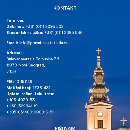
KONTAKT
Telefoni:
Dekanat:
+381 (0)11 2095 502
Studentska služba:
+381 (0)11 2095 540
Email:
info@pravnifakultet.edu.rs
Adresa:
Bulevar maršala Tolbuhina 36
11070 Novi Beograd,
Srbija
PIB:
101151149
Matični broj:
17381431
Uplatni računi fakulteta:
>
105-4939-53
>
160-322641-19
>
105-0514801000013-51
PIŠI NAM