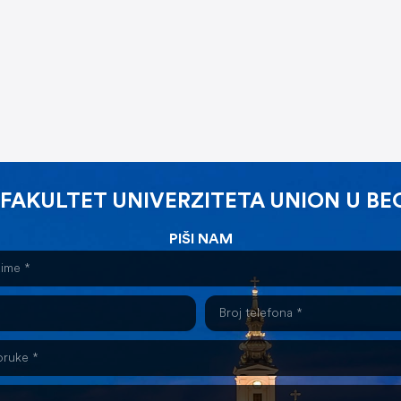
 FAKULTET UNIVERZITETA UNION U B
PIŠI NAM