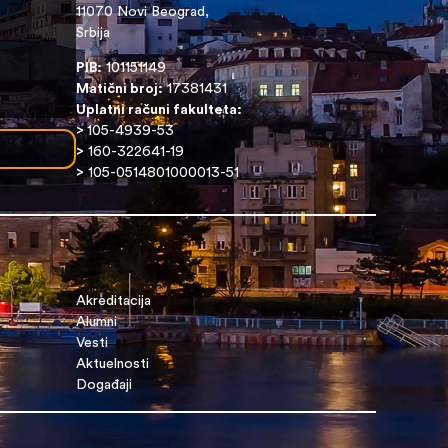
11070 Novi Beograd,
Srbija
PIB:
101151149
Matični broj:
17381431
Uplatni računi fakulteta:
>
105-4939-53
>
160-322641-19
>
105-0514801000013-51
Akreditacija
Alumni
Vesti
Aktuelnosti
Događaji