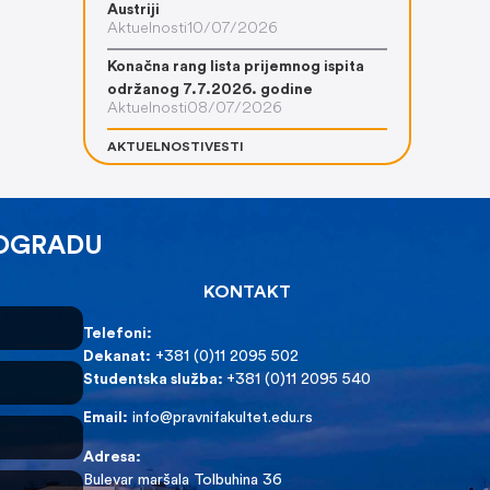
Austriji
Aktuelnosti
10/07/2026
Konačna rang lista prijemnog ispita
održanog 7.7.2026. godine
Aktuelnosti
08/07/2026
AKTUELNOSTI
VESTI
EOGRADU
KONTAKT
Telefoni:
Dekanat:
+381 (0)11 2095 502
Studentska služba:
+381 (0)11 2095 540
Email:
info@pravnifakultet.edu.rs
Adresa:
Bulevar maršala Tolbuhina 36