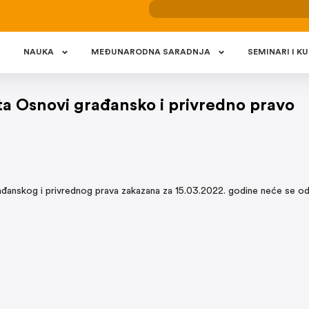
NAUKA
MEÐUNARODNA SARADNJA
SEMINARI I KU
a Osnovi građansko i privredno pravo
anskog i privrednog prava zakazana za 15.03.2022. godine neće se odr