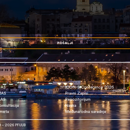
POŠALJI
OAS
ICON-S Conference 2026
 MAS
Pravni Zapisi
DAS
Repozitorijum
nsultacija
Nauka
dmeta
Međunarodna saradnja
1 – 2026 PFUUB