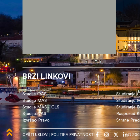
BRZI LINKOVI
Studije OAS
Studiranje 
Studije MAS
Studiranje
Studije MAS - CLS
Studiranje 
Studije DAS
Raspored Ko
Izvršno Pravo
Strane Pre
OPŠTI USLOVI
|
POLITIKA PRIVATNOSTI
© 200