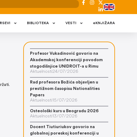
RSEVI
BIBLIOTEKA
VESTI
eKNJIŽARA
Profesor Vukadinović govorio na
Akademskoj konferenciji povodom
stogodišnjice UNIDROIT-a u Rimu
Aktuelnosti
24/07/2026
Rad profesora Božića objavljen u
žati.
prestižnom časopisu Nationalities
Papers
Aktuelnosti
15/07/2026
Osteološki kurs u Beogradu 2026
Aktuelnosti
13/07/2026
Docent Tiutiuriukov govorio na
globalnoj poreskoj konferenciji u