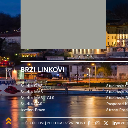
BRZI LINKOVI
Studije OAS
Studiranje 
Studije MAS
Studiranje
Studije MAS - CLS
Studiranje 
Studije DAS
Raspored Ko
Izvršno Pravo
Strane Pre
OPŠTI USLOVI
|
POLITIKA PRIVATNOSTI
© 200