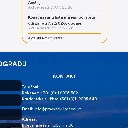
Austriji
Aktuelnosti
10/07/2026
Konačna rang lista prijemnog ispita
održanog 7.7.2026. godine
Aktuelnosti
08/07/2026
AKTUELNOSTI
VESTI
EOGRADU
KONTAKT
Telefoni:
Dekanat:
+381 (0)11 2095 502
Studentska služba:
+381 (0)11 2095 540
Email:
info@pravnifakultet.edu.rs
Adresa:
Bulevar maršala Tolbuhina 36