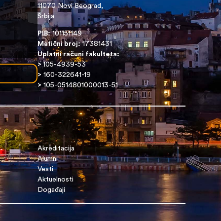
11070 Novi Beograd,
Srbija
PIB:
101151149
Matični broj:
17381431
Uplatni računi fakulteta:
>
105-4939-53
>
160-322641-19
>
105-0514801000013-51
Akreditacija
Alumni
Vesti
Aktuelnosti
Događaji