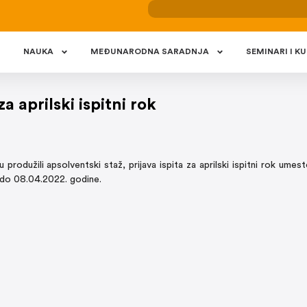
NAUKA
MEÐUNARODNA SARADNJA
SEMINARI I KU
a aprilski ispitni rok
produžili apsolventski staž, prijava ispita za aprilski ispitni rok ume
 do 08.04.2022. godine.