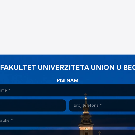
 FAKULTET UNIVERZITETA UNION U B
PIŠI NAM