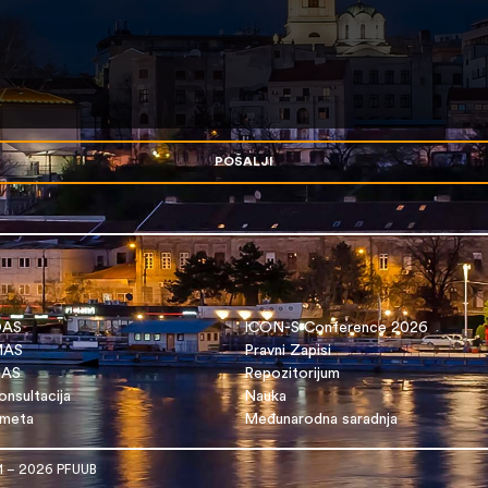
POŠALJI
OAS
ICON-S Conference 2026
 MAS
Pravni Zapisi
DAS
Repozitorijum
nsultacija
Nauka
dmeta
Međunarodna saradnja
1 – 2026 PFUUB