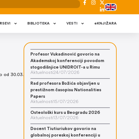
RSEVI
BIBLIOTEKA
VESTI
eKNJIŽARA
Profesor Vukadinović govorio na
Akademskoj konferenciji povodom
stogodišnjice UNIDROIT-a u Rimu
Aktuelnosti
24/07/2026
sto od 30.03.
Rad profesora Božića objavljen u
prestižnom časopisu Nationalities
Papers
Aktuelnosti
15/07/2026
Osteološki kurs u Beogradu 2026
Aktuelnosti
13/07/2026
Docent Tiutiuriukov govorio na
globalnoj poreskoj konferenciji u