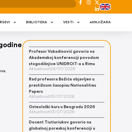
RSEVI
BIBLIOTEKA
VESTI
eKNJIŽARA
 godine
Profesor Vukadinović govorio na
Akademskoj konferenciji povodom
stogodišnjice UNIDROIT-a u Rimu
Aktuelnosti
24/07/2026
ova.
Rad profesora Božića objavljen u
prestižnom časopisu Nationalities
Papers
Aktuelnosti
15/07/2026
Osteološki kurs u Beogradu 2026
Aktuelnosti
13/07/2026
Docent Tiutiuriukov govorio na
globalnoj poreskoj konferenciji u