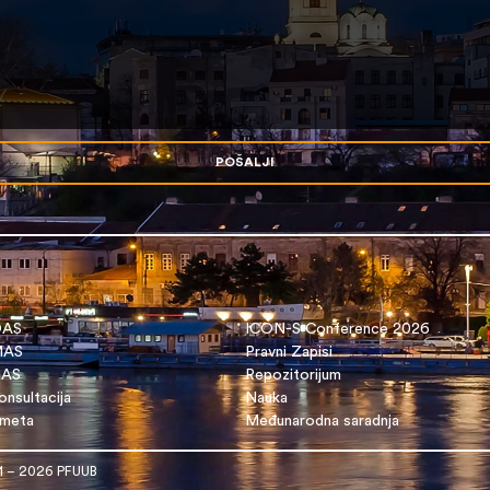
POŠALJI
OAS
ICON-S Conference 2026
 MAS
Pravni Zapisi
DAS
Repozitorijum
nsultacija
Nauka
dmeta
Međunarodna saradnja
1 – 2026 PFUUB