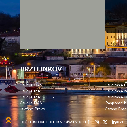
BRZI LINKOVI
Studije OAS
Studiranje 
Studije MAS
Studiranje
Studije MAS - CLS
Studiranje 
Studije DAS
Raspored Ko
Izvršno Pravo
Strane Pre
OPŠTI USLOVI
|
POLITIKA PRIVATNOSTI
© 200