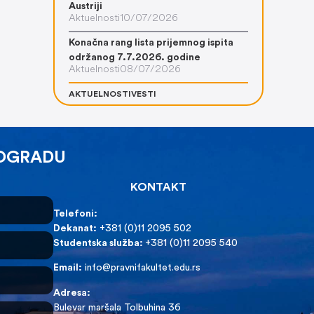
Austriji
Aktuelnosti
10/07/2026
Konačna rang lista prijemnog ispita
održanog 7.7.2026. godine
Aktuelnosti
08/07/2026
AKTUELNOSTI
VESTI
EOGRADU
KONTAKT
Telefoni:
Dekanat:
+381 (0)11 2095 502
Studentska služba:
+381 (0)11 2095 540
Email:
info@pravnifakultet.edu.rs
Adresa:
Bulevar maršala Tolbuhina 36