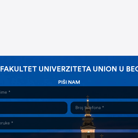
 FAKULTET UNIVERZITETA UNION U B
PIŠI NAM