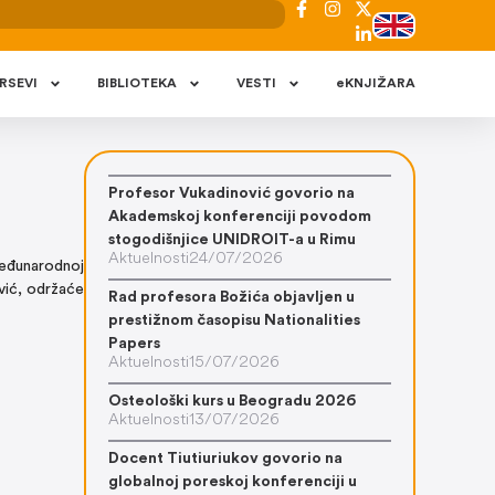
RSEVI
BIBLIOTEKA
VESTI
eKNJIŽARA
Profesor Vukadinović govorio na
Akademskoj konferenciji povodom
stogodišnjice UNIDROIT-a u Rimu
Aktuelnosti
24/07/2026
eđunarodnoj
ović, održaće
Rad profesora Božića objavljen u
prestižnom časopisu Nationalities
Papers
Aktuelnosti
15/07/2026
Osteološki kurs u Beogradu 2026
Aktuelnosti
13/07/2026
Docent Tiutiuriukov govorio na
globalnoj poreskoj konferenciji u