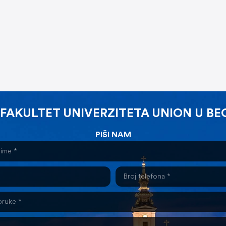
 FAKULTET UNIVERZITETA UNION U B
PIŠI NAM