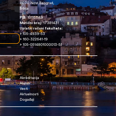
11070 Novi Beograd,
Srbija
PIB:
101151149
Matični broj:
17381431
Uplatni računi fakulteta:
>
105-4939-53
>
160-322641-19
>
105-0514801000013-51
Akreditacija
Alumni
Vesti
Aktuelnosti
Događaji