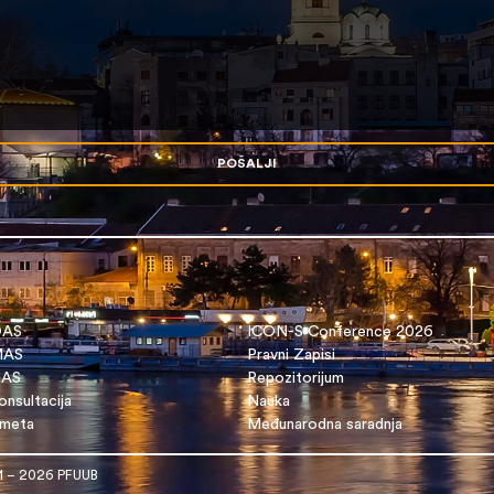
POŠALJI
OAS
ICON-S Conference 2026
 MAS
Pravni Zapisi
DAS
Repozitorijum
nsultacija
Nauka
dmeta
Međunarodna saradnja
1 – 2026 PFUUB