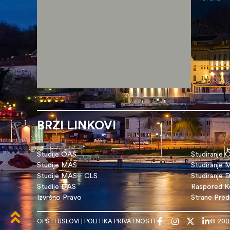
BRZI LINKOVI
Studije OAS
Studiranje 
Studije MAS
Studiranje
Studije MAS - CLS
Studiranje 
Studije DAS
Raspored Ko
Izvršno Pravo
Strane Pre
OPŠTI USLOVI
|
POLITIKA PRIVATNOSTI
© 200