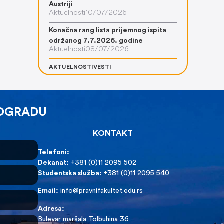
Austriji
Aktuelnosti
10/07/2026
Konačna rang lista prijemnog ispita
održanog 7.7.2026. godine
Aktuelnosti
08/07/2026
AKTUELNOSTI
VESTI
EOGRADU
KONTAKT
Telefoni:
Dekanat:
+381 (0)11 2095 502
Studentska služba:
+381 (0)11 2095 540
Email:
info@pravnifakultet.edu.rs
Adresa:
Bulevar maršala Tolbuhina 36