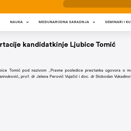
NAUKA
MEÐUNARODNA SARADNJA
SEMINARI I KU
tacije kandidatkinje Ljubice Tomić
Ljubice Tomić pod nazivom „Pravne posledice prestanka ugovora o m
tanivuković, prof. dr Jelena Perović Vujačić i doc. dr Slobodan Vukadin