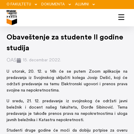
O FAKULTETU
DOKUMENTA
ALUMNI
Obaveštenje za studente II godine
studija
OAS
15. decembar 2022.
U utorak, 20. 12. u 14h će se putem Zoom aplikacije na
predavanja iz Svojinskog uključiti kolega Josip Dešić, koji će
održati predavanje na temu Elektronski ugovori i prenos prava
svojine na nepokretnostima.
U sredu, 21. 12. predavanje iz svojinskog će održati javni
beležnik i docent našeg fakulteta, Đorđe Sibinović. Tema
predavanja je takođe prenos prava na nepokretnostima i uloga
javnih beležnika i Katastra nepokretnosti.
Studenti druge godine će moći da dobiju potpise za overu