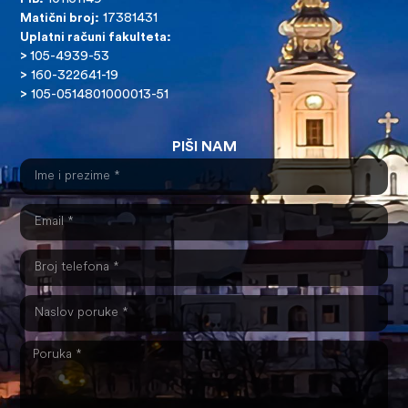
Matični broj:
17381431
Uplatni računi fakulteta:
>
105-4939-53
>
160-322641-19
>
105-0514801000013-51
PIŠI NAM