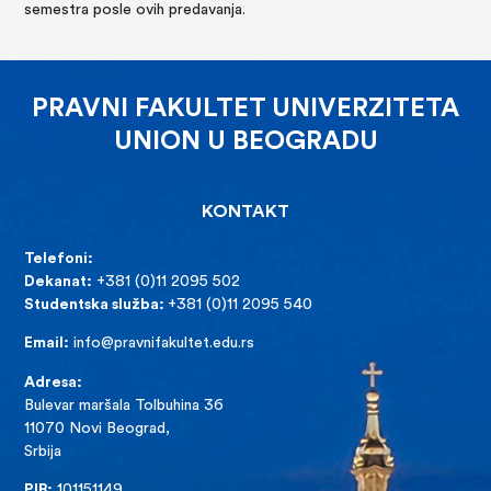
semestra posle ovih predavanja.
PRAVNI FAKULTET UNIVERZITETA
UNION U BEOGRADU
KONTAKT
Telefoni:
Dekanat:
+381 (0)11 2095 502
Studentska služba:
+381 (0)11 2095 540
Email:
info@pravnifakultet.edu.rs
Adresa:
Bulevar maršala Tolbuhina 36
11070 Novi Beograd,
Srbija
PIB:
101151149