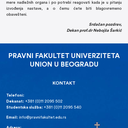
mere nadležnih organa i po potrebi reagovati kada je u pitanju
izvođenja nastave, a o čemu ćete biti blagovremeno
obavešteni.
Srdačan pozdrav,
Dekan prof.dr Nebojša Šarkić
PRAVNI FAKULTET UNIVERZITETA
UNION U BEOGRADU
KONTAKT
Telefoni:
Dekanat:
+381 (0)11 2095 502
Studentska služba:
+381 (0)11 2095 540
Email:
info@pravnifakultet.edu.rs
Adresa: