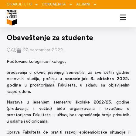
O FAKULTETU
DOKUMENTA
ALUMNI
Obaveštenje za studente
OAS
27. septembar 2022.
Poštovane koleginice i kolege,
predavanja u okviru jesenjeg semestra, za sve četiri godine
osnovnih studija, počinju
u ponedeljak 3. oktobra 2022.
godine
u prostorijama Fakulteta, u skladu sa objavljenim
rasporedom.
Nastava u jesenjem semestru školske 2022/23. godine
(predavanja i vežbe) biće organizovana i izvođena u
prostorijama Fakulteta – uživo, bez ograničenja broja prisutnih
u salama i učionicama.
Uprava Fakulteta će pratiti razvoj epidemiološke situacije i