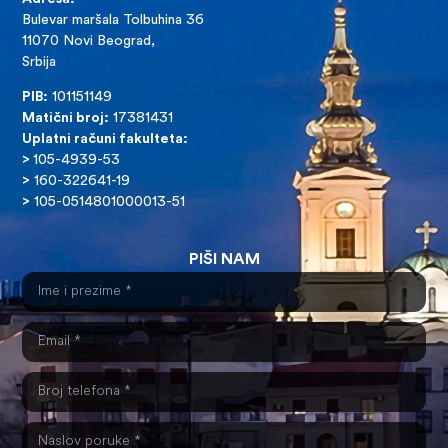
Bulevar maršala Tolbuhina 36
11070 Novi Beograd,
Srbija
PIB:
101151149
Matični broj:
17381431
Uplatni računi fakulteta:
>
105-4939-53
>
160-322641-19
>
105-0514801000013-51
PIŠI NAM