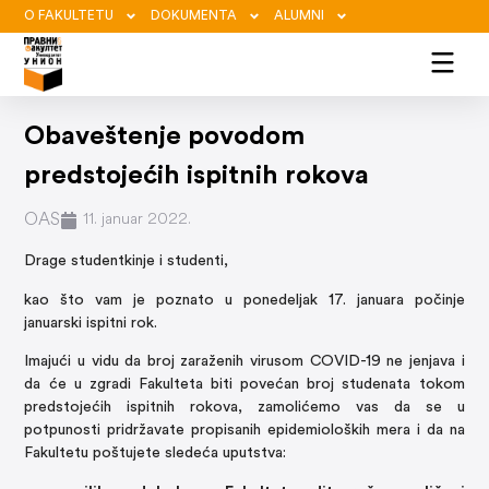
O FAKULTETU
DOKUMENTA
ALUMNI
Obaveštenje povodom
predstojećih ispitnih rokova
OAS
11. januar 2022.
Drage studentkinje i studenti,
kao što vam je poznato u ponedeljak 17. januara počinje
januarski ispitni rok.
Imajući u vidu da broj zaraženih virusom COVID-19 ne jenjava i
da će u zgradi Fakulteta biti povećan broj studenata tokom
predstojećih ispitnih rokova, zamolićemo vas da se u
potpunosti pridržavate propisanih epidemioloških mera i da na
Fakultetu poštujete sledeća uputstva: