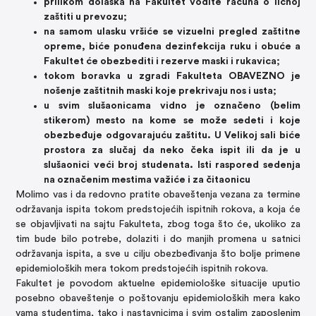
prilikom dolaska na Fakultet vodite računa o ličnoj
zaštiti u prevozu;
na samom ulasku vršiće se vizuelni pregled zaštitne
opreme, biće ponuđena dezinfekcija ruku i obuće a
Fakultet će obezbediti i rezerve maski i rukavica;
tokom boravka u zgradi Fakulteta OBAVEZNO je
nošenje zaštitnih maski koje prekrivaju nos i usta;
u svim slušaonicama vidno je označeno (belim
stikerom) mesto na kome se može sedeti i koje
obezbeđuje odgovarajuću zaštitu. U Velikoj sali biće
prostora za slučaj da neko čeka ispit ili da je u
slušaonici veći broj studenata. Isti raspored sedenja
na označenim mestima važiće i za čitaonicu
Molimo vas i da redovno pratite obaveštenja vezana za termine
održavanja ispita tokom predstojećih ispitnih rokova, a koja će
se objavljivati na sajtu Fakulteta, zbog toga što će, ukoliko za
tim bude bilo potrebe, dolaziti i do manjih promena u satnici
održavanja ispita, a sve u cilju obezbeđivanja što bolje primene
epidemioloških mera tokom predstojećih ispitnih rokova.
Fakultet je povodom aktuelne epidemiološke situacije uputio
posebno obaveštenje o poštovanju epidemioloških mera kako
vama studentima, tako i nastavnicima i svim ostalim zaposlenim