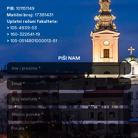
PIB:
101151149
Matični broj:
17381431
Uplatni računi fakulteta:
>
105-4939-53
>
160-322641-19
>
105-0514801000013-51
PIŠI NAM