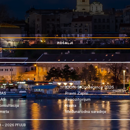
POŠALJI
OAS
ICON-S Conference 2026
 MAS
Pravni Zapisi
DAS
Repozitorijum
nsultacija
Nauka
dmeta
Međunarodna saradnja
1 – 2026 PFUUB