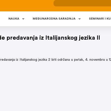
NAUKA
MEÐUNARODNA SARADNJA
SEMINARI I KU
predavanja iz Italijanskog jezika II
avanja iz Italijanskog jezika 2 biti održana u petak, 4. novembra u 12