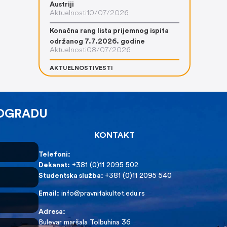
Austriji
Aktuelnosti
10/07/2026
Konačna rang lista prijemnog ispita
održanog 7.7.2026. godine
Aktuelnosti
08/07/2026
AKTUELNOSTI
VESTI
EOGRADU
KONTAKT
Telefoni:
Dekanat:
+381 (0)11 2095 502
Studentska služba:
+381 (0)11 2095 540
Email:
info@pravnifakultet.edu.rs
Adresa:
Bulevar maršala Tolbuhina 36