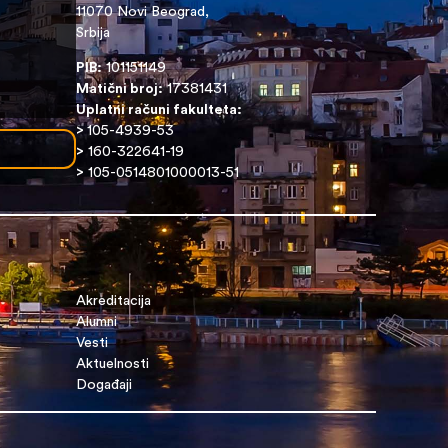
11070 Novi Beograd,
Srbija
PIB:
101151149
Matični broj:
17381431
Uplatni računi fakulteta:
>
105-4939-53
>
160-322641-19
>
105-0514801000013-51
Akreditacija
Alumni
Vesti
Aktuelnosti
Događaji