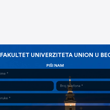
 FAKULTET UNIVERZITETA UNION U B
PIŠI NAM