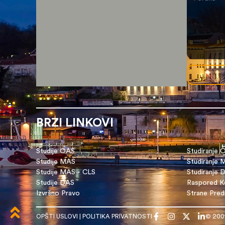
BRZI LINKOVI
Studije OAS
Studiranje 
Studije MAS
Studiranje
Studije MAS - CLS
Studiranje 
Studije DAS
Raspored Ko
Izvršno Pravo
Strane Pre
OPŠTI USLOVI
|
POLITIKA PRIVATNOSTI
© 200