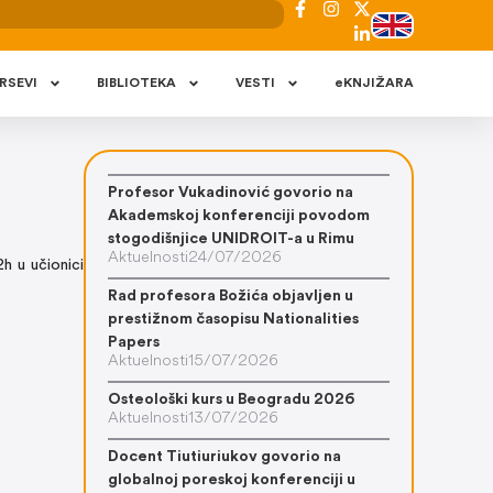
RSEVI
BIBLIOTEKA
VESTI
eKNJIŽARA
Profesor Vukadinović govorio na
Akademskoj konferenciji povodom
stogodišnjice UNIDROIT-a u Rimu
Aktuelnosti
24/07/2026
h u učionici
Rad profesora Božića objavljen u
prestižnom časopisu Nationalities
Papers
Aktuelnosti
15/07/2026
Osteološki kurs u Beogradu 2026
Aktuelnosti
13/07/2026
Docent Tiutiuriukov govorio na
globalnoj poreskoj konferenciji u