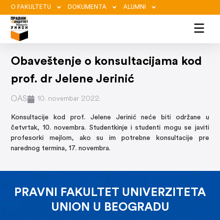
O FAKULTETU
DOKUMENTA
ALUMNI
Obaveštenje o konsultacijama kod
prof. dr Jelene Jerinić
OAS
10. novembar 2022.
Konsultacije kod prof. Jelene Jerinić neće biti održane u
četvrtak, 10. novembra. Studentkinje i studenti mogu se javiti
profesorki mejlom, ako su im potrebne konsultacije pre
narednog termina, 17. novembra.
PRAVNI FAKULTET UNIVERZITETA
UNION U BEOGRADU