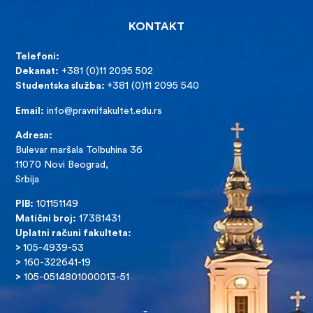
KONTAKT
Telefoni:
Dekanat:
+381 (0)11 2095 502
Studentska služba:
+381 (0)11 2095 540
Email:
info@pravnifakultet.edu.rs
Adresa:
Bulevar maršala Tolbuhina 36
11070 Novi Beograd,
Srbija
PIB:
101151149
Matični broj:
17381431
Uplatni računi fakulteta:
>
105-4939-53
>
160-322641-19
>
105-0514801000013-51