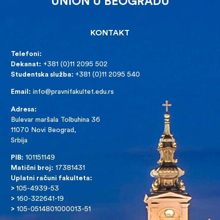
UNION U BEOGRADU
KONTAKT
Telefoni:
Dekanat:
+381 (0)11 2095 502
Studentska služba:
+381 (0)11 2095 540
Email:
info@pravnifakultet.edu.rs
Adresa:
Bulevar maršala Tolbuhina 36
11070 Novi Beograd,
Srbija
PIB:
101151149
Matični broj:
17381431
Uplatni računi fakulteta:
>
105-4939-53
>
160-322641-19
>
105-0514801000013-51