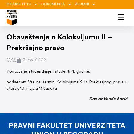
O FAKULTETU
DOKUMENTA
ALUMNI
Obaveštenje o Kolokvijumu II –
Prekršajno pravo
OAS
3. maj 2022.
Poštovane studentkinje i studenti 4. godine,
podsećam Vas na termin Kolokvijuma 2 iz Prekršajnog prava u
utorak 10. maja u 11 časova.
Doc.dr Vanda Božić
PRAVNI FAKULTET UNIVERZITETA