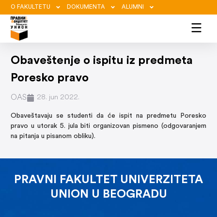
O FAKULTETU
DOKUMENTA
ALUMNI
Obaveštenje o ispitu iz predmeta
Poresko pravo
OAS
28. jun 2022.
Obaveštavaju se studenti da će ispit na predmetu Poresko
pravo u utorak 5. jula biti organizovan pismeno (odgovaranjem
na pitanja u pisanom obliku).
PRAVNI FAKULTET UNIVERZITETA
UNION U BEOGRADU