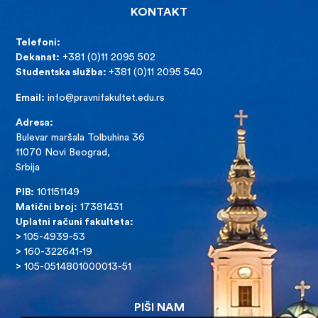
KONTAKT
Telefoni:
Dekanat:
+381 (0)11 2095 502
Studentska služba:
+381 (0)11 2095 540
Email:
info@pravnifakultet.edu.rs
Adresa:
Bulevar maršala Tolbuhina 36
11070 Novi Beograd,
Srbija
PIB:
101151149
Matični broj:
17381431
Uplatni računi fakulteta:
>
105-4939-53
>
160-322641-19
>
105-0514801000013-51
PIŠI NAM