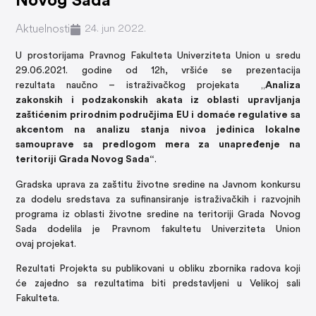
Novog Sada“
Aktuelnosti
24. jun 2022.
U prostorijama Pravnog Fakulteta Univerziteta Union u sredu
29.06.2021. godine od 12h, vršiće se prezentacija
rezultata naučno – istraživačkog projekata „
Analiza
zakonskih i podzakonskih akata iz oblasti upravljanja
zaštićenim prirodnim područjima EU i domaće regulative sa
akcentom na analizu stanja nivoa jedinica lokalne
samouprave sa predlogom mera za unapređenje na
teritoriji Grada Novog Sada
“
.
Gradska uprava za zaštitu životne sredine na Javnom konkursu
za dodelu sredstava za sufinansiranje istraživačkih i razvojnih
programa iz oblasti životne sredine na teritoriji Grada Novog
Sada dodelila je Pravnom fakultetu Univerziteta Union
ovaj projekat.
Rezultati Projekta su publikovani u obliku zbornika radova koji
će zajedno sa rezultatima biti predstavljeni u Velikoj sali
Fakulteta.