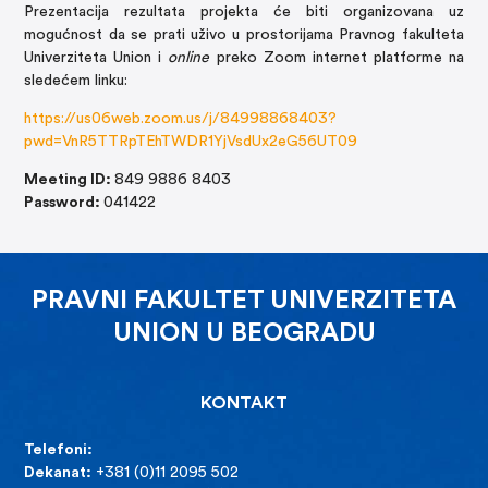
Prezentacija rezultata projekta će biti organizovana uz
mogućnost da se prati uživo u prostorijama Pravnog fakulteta
Univerziteta Union i
online
preko Zoom internet platforme na
sledećem linku:
https://us06web.zoom.us/j/84998868403?
pwd=VnR5TTRpTEhTWDR1YjVsdUx2eG56UT09
Meeting ID:
849 9886 8403
Password:
041422
PRAVNI FAKULTET UNIVERZITETA
UNION U BEOGRADU
KONTAKT
Telefoni:
Dekanat:
+381 (0)11 2095 502