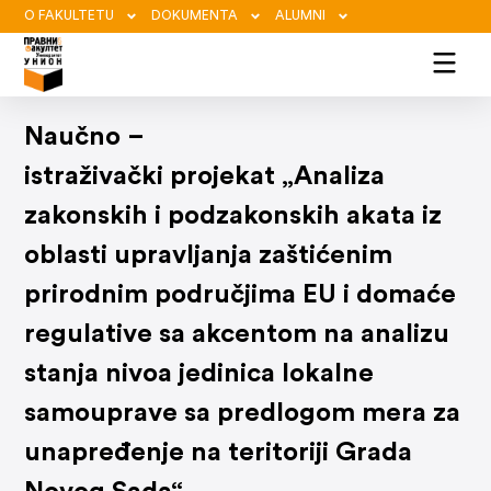
O FAKULTETU
DOKUMENTA
ALUMNI
Naučno –
istraživački projekat „Analiza
zakonskih i podzakonskih akata iz
oblasti upravljanja zaštićenim
prirodnim područjima EU i domaće
regulative sa akcentom na analizu
stanja nivoa jedinica lokalne
samouprave sa predlogom mera za
unapređenje na teritoriji Grada