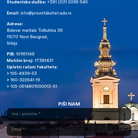
Studentska služba:
+381 (0)11 2095 540
Email:
info@pravnifakultet.edu.rs
Adresa:
Bulevar maršala Tolbuhina 36
11070 Novi Beograd,
Srbija
PIB:
101151149
Matični broj:
17381431
Uplatni računi fakulteta:
>
105-4939-53
>
160-322641-19
>
105-0514801000013-51
PIŠI NAM