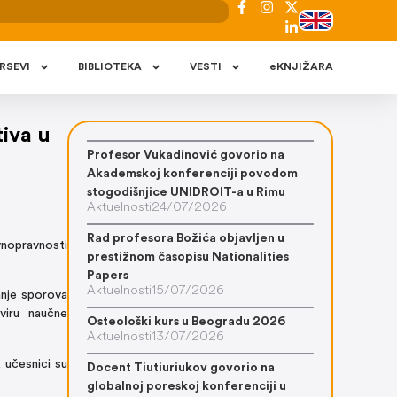
RSEVI
BIBLIOTEKA
VESTI
eKNJIŽARA
iva u
Profesor Vukadinović govorio na
Akademskoj konferenciji povodom
stogodišnjice UNIDROIT-a u Rimu
Aktuelnosti
24/07/2026
Rad profesora Božića objavljen u
vnopravnosti
prestižnom časopisu Nationalities
Papers
Aktuelnosti
15/07/2026
anje sporova
viru naučne
Osteološki kurs u Beogradu 2026
Aktuelnosti
13/07/2026
, učesnici su
Docent Tiutiuriukov govorio na
globalnoj poreskoj konferenciji u