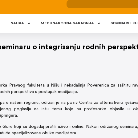
NAUKA
MEÐUNARODNA SARADNJA
SEMINARI I KU
seminaru o integrisanju rodnih perspekt
rka Pravnog fakulteta u Nišu i nekadašnja Poverenica za zaštitu ra
rodnih perspektiva u postupak medijacije.
ipa u našem regionu, održan je na poziv Centra za alternativno rješav
enog poglavlja na istu temu koje su profesorke objavile u ok
 Springera.
ne Gore koji su događaj pratili uživo i online. Nakon održanog seminara
u buduće specijalizovane obuke medijatora.