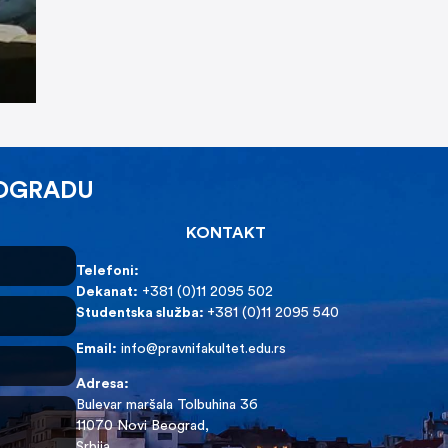
EOGRADU
KONTAKT
Telefoni:
Dekanat:
+381 (0)11 2095 502
Studentska služba:
+381 (0)11 2095 540
Email:
info@pravnifakultet.edu.rs
Adresa:
Bulevar maršala Tolbuhina 36
11070 Novi Beograd,
Srbija