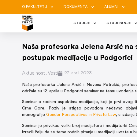
O FAKULTETU
DOKUMENTA
ALUMNI
STUDIJE
STUDIRANJE
Naša profesorka Jelena Arsić na 
postupak medijacije u Podgorici
Aktuelnosti
,
Vesti
27. april 2023.
Naša
profesorka Jelena Arsić i Nevena Petrušić, profeso
održale su 12. aprila u Podgorici seminar na temu uvođenja 
Seminar o rodnim aspektima medijacije, koji je prvi ovog t
Crne Gore. Poziv je stigao povodom nedavno objavlj
monografije
Gender Perspectives in Private Law
, u izdanju
Seminar je privukao veliki broj medijatora i medijatorki Cr
izrazili želju da se teme rodnih pitanja u medijaciji uvrste 