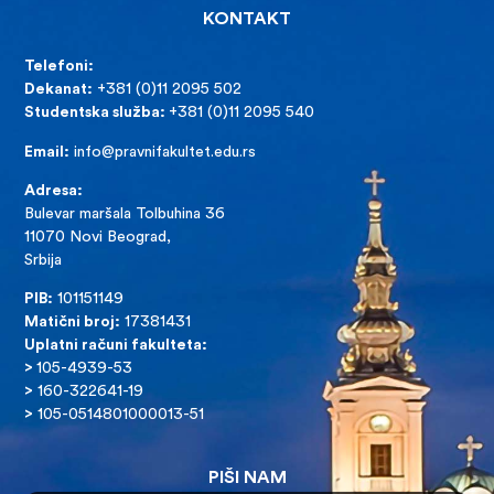
KONTAKT
Telefoni:
Dekanat:
+381 (0)11 2095 502
Studentska služba:
+381 (0)11 2095 540
Email:
info@pravnifakultet.edu.rs
Adresa:
Bulevar maršala Tolbuhina 36
11070 Novi Beograd,
Srbija
PIB:
101151149
Matični broj:
17381431
Uplatni računi fakulteta:
>
105-4939-53
>
160-322641-19
>
105-0514801000013-51
PIŠI NAM