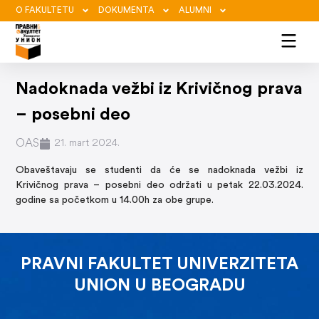
O FAKULTETU
DOKUMENTA
ALUMNI
Nadoknada vežbi iz Krivičnog prava
– posebni deo
OAS
21. mart 2024.
Obaveštavaju se studenti da će se nadoknada vežbi iz
Krivičnog prava – posebni deo održati u petak 22.03.2024.
godine sa početkom u 14.00h za obe grupe.
PRAVNI FAKULTET UNIVERZITETA
UNION U BEOGRADU