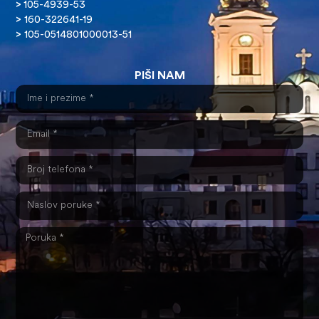
>
105-4939-53
>
160-322641-19
>
105-0514801000013-51
PIŠI NAM