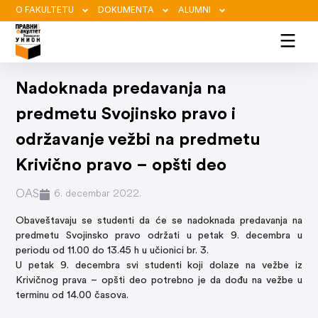
O FAKULTETU
DOKUMENTA
ALUMNI
Nadoknada predavanja na
predmetu Svojinsko pravo i
održavanje vežbi na predmetu
Krivično pravo – opšti deo
OAS
6. decembar 2022.
Obaveštavaju se studenti da će se nadoknada predavanja na
predmetu Svojinsko pravo održati u petak 9. decembra u
periodu od 11.00 do 13.45 h u učionici br. 3.
U petak 9. decembra svi studenti koji dolaze na vežbe iz
Krivičnog prava – opšti deo potrebno je da dođu na vežbe u
terminu od 14.00 časova.