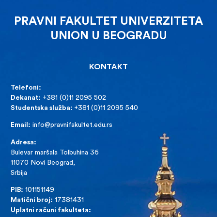
PRAVNI FAKULTET UNIVERZITETA
UNION U BEOGRADU
KONTAKT
Telefoni:
Dekanat:
+381 (0)11 2095 502
Studentska služba:
+381 (0)11 2095 540
Email:
info@pravnifakultet.edu.rs
Adresa:
Bulevar maršala Tolbuhina 36
11070 Novi Beograd,
Srbija
PIB:
101151149
Matični broj:
17381431
Uplatni računi fakulteta: