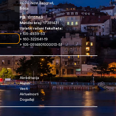
11070 Novi Beograd,
Srbija
PIB:
101151149
Matični broj:
17381431
Uplatni računi fakulteta:
>
105-4939-53
>
160-322641-19
>
105-0514801000013-51
Akreditacija
Alumni
Vesti
Aktuelnosti
Događaji