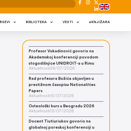
RSEVI
BIBLIOTEKA
VESTI
eKNJIŽARA
Profesor Vukadinović govorio na
Akademskoj konferenciji povodom
stogodišnjice UNIDROIT-a u Rimu
Aktuelnosti
24/07/2026
Rad profesora Božića objavljen u
prestižnom časopisu Nationalities
Papers
Aktuelnosti
15/07/2026
Osteološki kurs u Beogradu 2026
Aktuelnosti
13/07/2026
Docent Tiutiuriukov govorio na
globalnoj poreskoj konferenciji u