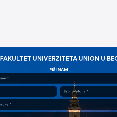
 FAKULTET UNIVERZITETA UNION U B
PIŠI NAM