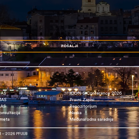
POŠALJI
OAS
ICON-S Conference 2026
 MAS
Pravni Zapisi
DAS
Repozitorijum
nsultacija
Nauka
dmeta
Međunarodna saradnja
1 – 2026 PFUUB