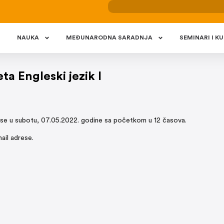
NAUKA
MEÐUNARODNA SARADNJA
SEMINARI I KU
a Engleski jezik I
 se u subotu, 07.05.2022. godine sa početkom u 12 časova.
ail adrese.