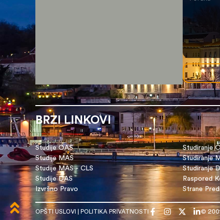
BRZI LINKOVI
Studije OAS
Studiranje 
Studije MAS
Studiranje
Studije MAS - CLS
Studiranje 
Studije DAS
Raspored Ko
Izvršno Pravo
Strane Pre
OPŠTI USLOVI
|
POLITIKA PRIVATNOSTI
© 200