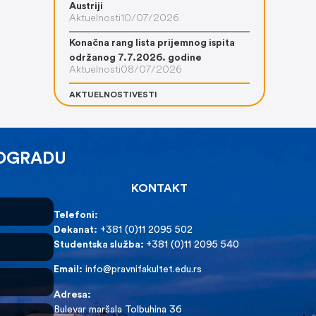
Austriji
Aktuelnosti
10/07/2026
Konačna rang lista prijemnog ispita
održanog 7.7.2026. godine
Aktuelnosti
08/07/2026
AKTUELNOSTI
VESTI
EOGRADU
KONTAKT
Telefoni:
Dekanat:
+381 (0)11 2095 502
Studentska služba:
+381 (0)11 2095 540
Email:
info@pravnifakultet.edu.rs
Adresa:
Bulevar maršala Tolbuhina 36