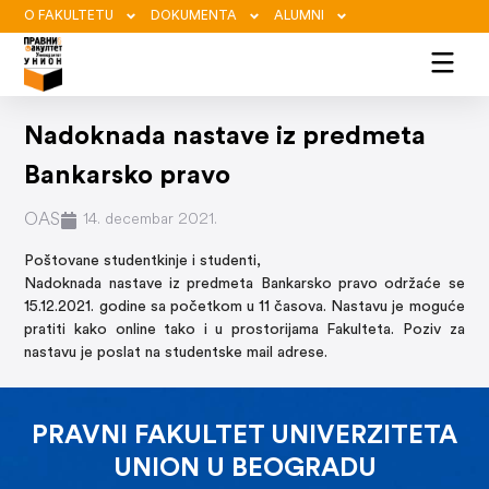
O FAKULTETU
DOKUMENTA
ALUMNI
Nadoknada nastave iz predmeta
Bankarsko pravo
OAS
14. decembar 2021.
Poštovane studentkinje i studenti,
Nadoknada nastave iz predmeta Bankarsko pravo održaće se
15.12.2021. godine sa početkom u 11 časova. Nastavu je moguće
pratiti kako online tako i u prostorijama Fakulteta. Poziv za
nastavu je poslat na studentske mail adrese.
PRAVNI FAKULTET UNIVERZITETA
UNION U BEOGRADU