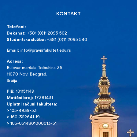
KONTAKT
Telefoni:
Dekanat:
+381 (0)11 2095 502
Studentska služba:
+381 (0)11 2095 540
Email:
info@pravnifakultet.edu.rs
Adresa:
Bulevar maršala Tolbuhina 36
11070 Novi Beograd,
Srbija
PIB:
101151149
Matični broj:
17381431
Uplatni računi fakulteta:
>
105-4939-53
>
160-322641-19
>
105-0514801000013-51